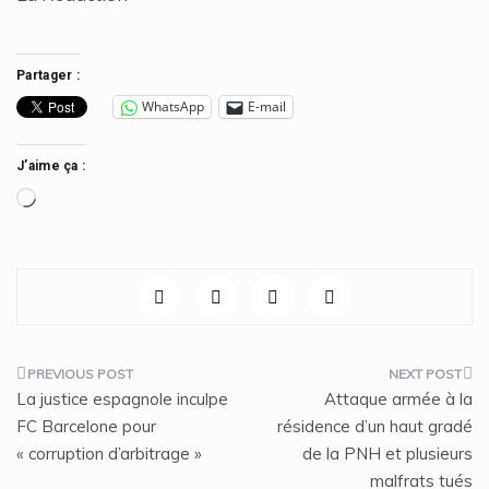
Partager :
WhatsApp
E-mail
J’aime ça :
Chargement…
Navigation
La justice espagnole inculpe
Attaque armée à la
de
FC Barcelone pour
résidence d’un haut gradé
« corruption d’arbitrage »
de la PNH et plusieurs
l’article
malfrats tués