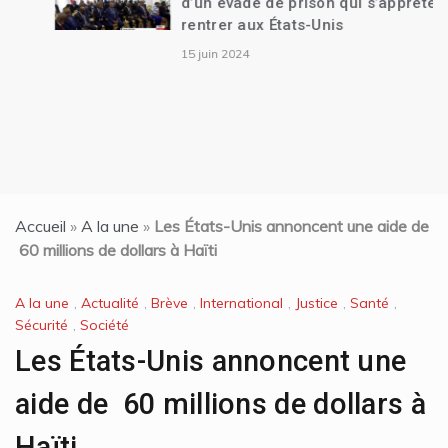
d’un évadé de prison qui s’apprête à
rentrer aux États-Unis
15 juin 2024
Accueil
»
A la une
»
Les États-Unis annoncent une aide de
60 millions de dollars à Haïti
A la une
,
Actualité
,
Brève
,
International
,
Justice
,
Santé
,
Sécurité
,
Société
Les États-Unis annoncent une
aide de 60 millions de dollars à
Haïti