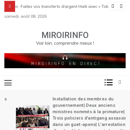
Skip
 Transition| Le bilan des massacres de Pont Sondé s’alourdit| La poli
Faites vos transferts d’argent Haïti avec « Tokay »
to
samedi, août 08, 2026
content
MIROIRINFO
Voir loin, comprendre mieux !
Installation des membres du
gouvernement| Deux anciens
ministres nommés à la primature|
Trois policiers d’antigang assassinés
dans un guet-apens| L’arrestation