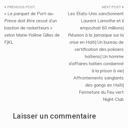
Navigation
« Le parquet de Port-au-
Les États-Unis sanctionnent
de
Prince doit être cessé d’un
Laurent Lamothe et il
bastion de racketteurs »
empochait 60 millions|
l’article
selon Marie-Yolène Gilles de
Réunion à la Jamaïque sur la
FJKL
crise en Haïti| Un bureau de
certification des policiers
haïtiens| Un homme
d’affaires haïtien condamné
à la prison à vie|
Affrontements sanglants
des gangs en Haïti|
Fermeture du Feu vert
Night-Club
Laisser un commentaire