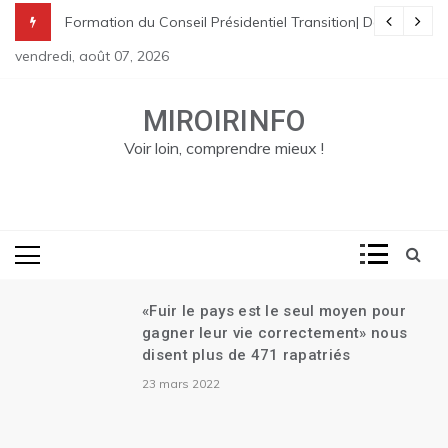
Skip
nes à St Raphael | Le premier Garry Conille rencontre les dirigeants
rme pénale en Haïti
de Transition| Ariel Henry remet sa démission| Le Canada se réjouit d
Formation du Conseil Présidentiel Transition| Déploiement
to
vendredi, août 07, 2026
content
MIROIRINFO
Voir loin, comprendre mieux !
«Fuir le pays est le seul moyen pour
gagner leur vie correctement» nous
disent plus de 471 rapatriés
23 mars 2022
t