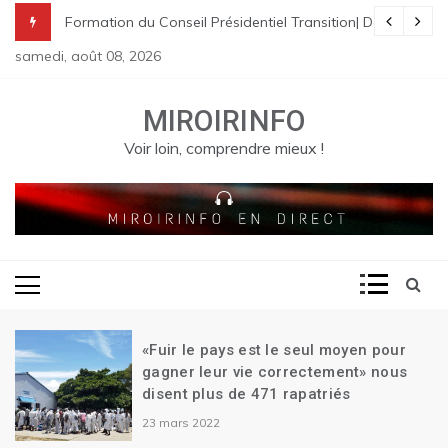
Skip
nes à St Raphael | Le premier Garry Conille rencontre les dirigeants
rme pénale en Haïti
de Transition| Ariel Henry remet sa démission| Le Canada se réjouit d
Formation du Conseil Présidentiel Transition| Déploiement
to
samedi, août 08, 2026
content
MIROIRINFO
Voir loin, comprendre mieux !
«Fuir le pays est le seul moyen pour
gagner leur vie correctement» nous
disent plus de 471 rapatriés
23 mars 2022