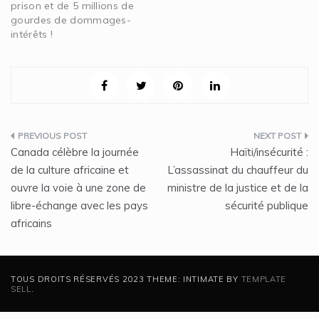
prison et de 5 millions de
gourdes de dommages-
intérêts !
Navigation
Canada célèbre la journée
Haïti/insécurité :
de
de la culture africaine et
L’assassinat du chauffeur du
ouvre la voie à une zone de
ministre de la justice et de la
l’article
libre-échange avec les pays
sécurité publique
africains
TOUS DROITS RÉSERVÉS 2023 THEME: INTIMATE BY
TEMPLATE
SELL
.