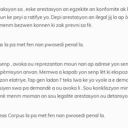
ksyon sa , eske arestasyon an egzekite an konfomite ak lw
ke peyi a ratifye yo. Depi arestasyon an ilegal jij la ap
 menm bezwen konnen ki zak prevni sa fè.
s la pa met fen nan pwosedi penal la.
 senp , avoka ou reprezantan moun nan ap adrese yon 
pèmisyon anvan. Memwa a kapab yon senp lèt ki ekspoze 
on elatriye, l’ap gen ladan l’ teks lwa ke yo vyole a e de
 siyen swa pa demandè a ou avoka li . Sou konkliszyon min
dinè menm moman an sou legalite arestasyon ou detansyo
beas Corpus la pa met fen nan pwosedi penal la.