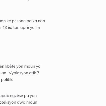
leman ke pesonn pa ka nan
n 48 èd tan aprè yo fin
jwen libète yon moun yo
 an . Vyolasyon atik 7
olitik.
kapab egzèse pa yon
pwoteksyon dwa moun