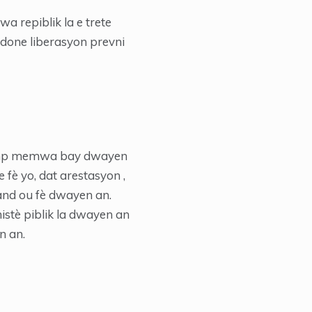
a repiblik la e trete
 òdone liberasyon prevni
senp memwa bay dwayen
fè yo, dat arestasyon ,
mand ou fè dwayen an.
istè piblik la dwayen an
n an.