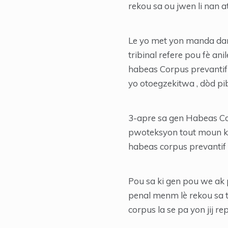
rekou sa ou jwen li nan 
Le yo met yon manda dam
tribinal refere pou fè an
habeas Corpus prevantif 
yo otoegzekitwa , dòd pi
3-apre sa gen Habeas Cor
pwoteksyon tout moun k
habeas corpus prevantif la
Pou sa ki gen pou we ak 
penal menm lè rekou sa t
corpus la se pa yon jij rep