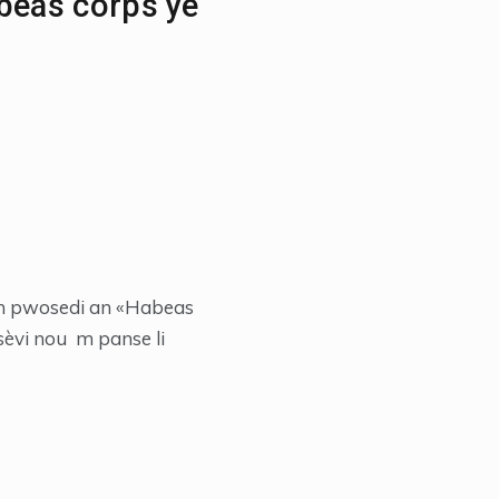
abeas corps ye
 yon pwosedi an «Habeas
sèvi nou m panse li