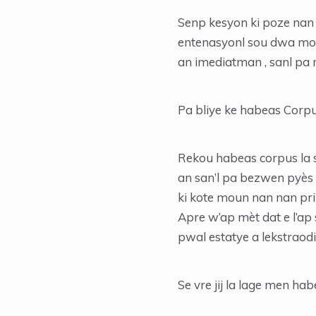
Senp kesyon ki poze nan a
entenasyonl sou dwa moun 
an imediatman , sanl pa
Pa bliye ke habeas Corpu
Rekou habeas corpus la
an san’l pa bezwen pyès 
ki kote moun nan nan priz
Apre w’ap mèt dat e l’ap
pwal estatye a lekstrao
Se vre jij la lage men ha