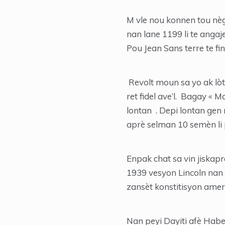
M vle nou konnen tou nèg 
nan lane 1199 li te angaje
Pou Jean Sans terre te fi
Revolt moun sa yo ak lòt
ret fidel ave’l. Bagay «
lontan . Depi lontan gen 
aprè selman 10 semèn li pe
Enpak chat sa vin jiskapre
1939 vesyon Lincoln nan
zansèt konstitisyon amer
Nan peyi Dayiti afè Habe