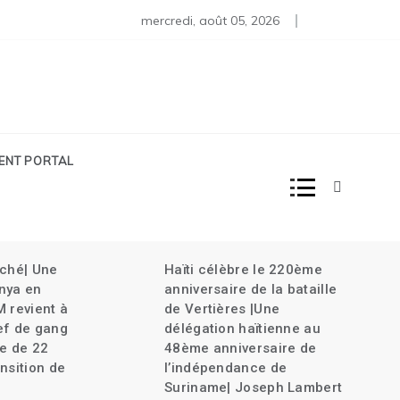
s moins de 80 diplomates rappelés | Haïti décrète l’État d’urg
mercredi, août 05, 2026
IENT PORTAL
âché| Une
Haïti célèbre le 220ème
nya en
anniversaire de la bataille
M revient à
de Vertières |Une
ef de gang
délégation haïtienne au
le de 22
48ème anniversaire de
nsition de
l’indépendance de
Suriname| Joseph Lambert