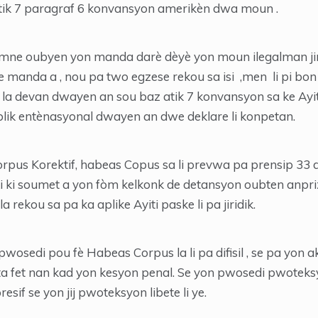
atik 7 paragraf 6 konvansyon amerikèn dwa moun .
ne oubyen yon manda darè dèyè yon moun ilegalman jiri
ile manda a , nou pa two egzese rekou sa isi ,men li pi b
la devan dwayen an sou baz atik 7 konvansyon sa ke Ayiti 
blik entènasyonal dwayen an dwe deklare li konpetan.
pus Korektif, habeas Copus sa li prevwa pa prensip 33 
i ki soumet a yon fòm kelkonk de detansyon oubten anp
 rekou sa pa ka aplike Ayiti paske li pa jiridik.
pwosedi pou fè Habeas Corpus la li pa difisil , se pa yon
a fet nan kad yon kesyon penal. Se yon pwosedi pwoteksyo
resif se yon jij pwoteksyon libete li ye.