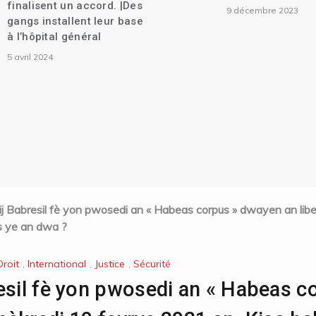
finalisent un accord. |Des
9 décembre 2023
gangs installent leur base
à l’hôpital général
5 avril 2024
j Babresil fè yon pwosedi an « Habeas corpus » dwayen an liber
s ye an dwa ?
roit
,
International
,
Justice
,
Sécurité
esil fè yon pwosedi an « Habeas 