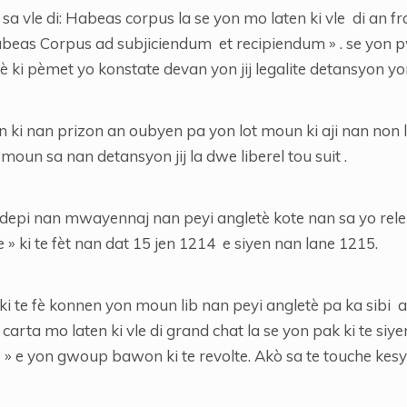
vle di: Habeas corpus la se yon mo laten ki vle di an fra
habeas Corpus ad subjiciendum et recipiendum » . se yon p
 ki pèmet yo konstate devan yon jij legalite detansyon y
 ki nan prizon an oubyen pa yon lot moun ki aji nan non l
a moun sa nan detansyon jij la dwe liberel tou suit .
depi nan mwayennaj nan peyi angletè kote nan sa yo rele «
 » ki te fèt nan dat 15 jen 1214 e siyen nan lane 1215.
i te fè konnen yon moun lib nan peyi angletè pa ka sibi
arta mo laten ki vle di grand chat la se yon pak ki te siye
e » e yon gwoup bawon ki te revolte. Akò sa te touche kesyo