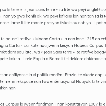
sa ki te rele » Jean sans terre » sa li te wa peyi angletè 
’l nan yo gwo konfli ak wa peyi lafrans lan nan tan sa ki t
nanse lame li li te monte presyon fiskal sou nob yo , li pa
 te pouse’l ratifye « Magna Carta » a nan lane 1215 an e
 Magna Carta » sa kote nou jwenn kesyon Habeas Corpus l
mèt dam sou latè , wa « Jean Sans terre » te ratifye bagay 
te koken , li rele Pap la a Rome li fel deklare dokiman sa 
san enfliyanse la vi politik modèn . Etazini te akode anpil
 te menm ekspoze nan fwa entènasyonal Nouyok. Li te v
ikèn nan.
as Corpus la jwenn fondman li nan konstitisyon 1987 la e 