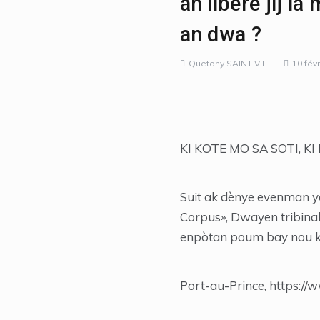
an libere jij l
an dwa ?
Quetony SAINT-VIL
10 fév
KI KOTE MO SA SOTI, KI
Suit ak dènye evenman yo 
Corpus», Dwayen tribinal 
enpòtan poum bay nou kèk
Port-au-Prince, https://w