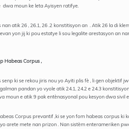
 dwa moun ke leta Ayisyen ratifye.
n atik 26 , 26.1, 26 .2 konstitisyon an . Atik 26 la di k
evan yon jij ki pou estatye li sou legalite arestasyon an na
ip Habeas Corpus ,
 ki se rekou jiris nou yo Ayiti plis fè , li gen objektif 
galman pandan yo vyole atik 24.1, 24.2 e 24.3 konstitisyon
moun e atik 9 pak entènasyonal pou kesyon dwa sivil e p
beas Corpus prevantif ,ki se yon fom habeas corpus ki 
yo arete mete nan prizon . Nan sistèm enterameriken 