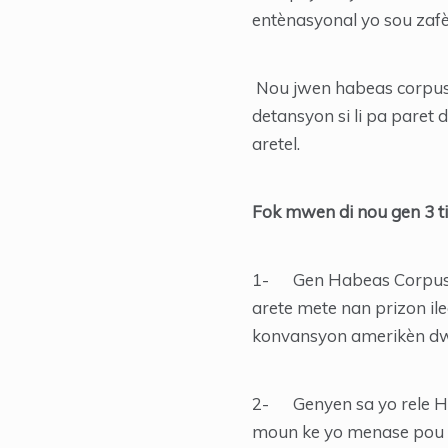
entènasyonal yo sou zafè
Nou jwen habeas corpus na
detansyon si li pa paret d
aretel.
Fok mwen di nou gen 3 t
1- Gen Habeas Corpus senp
arete mete nan prizon ile
konvansyon amerikèn dwa 
2- Genyen sa yo rele Ha
moun ke yo menase pou 