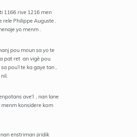
soti 1166 rive 1216 men
e rele Philippe Auguste .
t menaje yo menm .
chanj pou moun sa yo te
a pat ret an vigè pou
sa pou’l te ka gaye tan ,
nil.
 enpotans ave’l , nan lane
in menm konsidere kom
nan enstriman jiridik