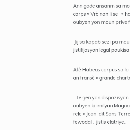
Ann gade ansanm sa mo sa 
corps » Vrè non li se » 
oubyen yon moun prive fè
Jij sa kapab sezi pa moun
jistifijasyon legal poukis
Afè Habeas corpus sa la 
an fransè « grande charte
Te gen yon dispozisyon k
oubyen ki imilyan.Magna c
rele « Jean dit Sans Terr
fewodal , jistis elatriye..