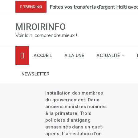
Skip
cres de Pont Sondé s’alourdit| La police s’attaque aux gangs de
Faites vos transferts d’argent Haïti ave
TRENDING
to
content
MIROIRINFO
Voir loin, comprendre mieux !
ACCUEIL
A LA UNE
ACTUALITÉ
NEWSLETTER
Installation des membres
its
du gouvernement| Deux
es
anciens ministres nommés
à la primature| Trois
policiers d’antigang
assassinés dans un guet-
apens| L’arrestation d’un