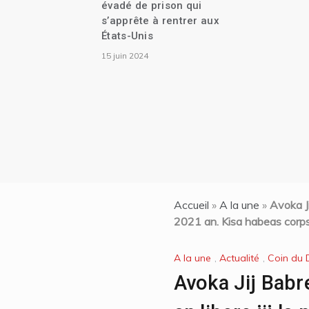
évadé de prison qui
s’apprête à rentrer aux
États-Unis
15 juin 2024
Accueil
»
A la une
»
Avoka Ji
2021 an. Kisa habeas corp
A la une
,
Actualité
,
Coin du D
Avoka Jij Babr