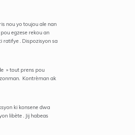
s nou yo toujou ale nan
on pou egzese rekou an
ratifye . Dispozisyon sa
de » tout prens pou
rizonman. Kontrèman ak
 aksyon ki konsene dwa
n libète . Jij habeas