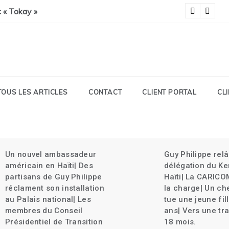
 Savien et gran grif| Expulsion massives des haïtiens.
c « Tokay »
Pa
TOUS LES ARTICLES
CONTACT
CLIENT PORTAL
CL
Un nouvel ambassadeur
Guy Philippe rel
américain en Haïti| Des
délégation du Ke
partisans de Guy Philippe
Haïti| La CARICO
réclament son installation
la charge| Un ch
au Palais national| Les
tue une jeune fil
membres du Conseil
ans| Vers une tra
Présidentiel de Transition
18 mois.