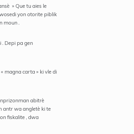
nsè » Que tu aies le
wosedi yon otorite piblik
on moun .
i . Depi pa gen
 magna carta » ki vle di
 anprizonman abitrè
n antr wa angletè ki te
n fiskalite , dwa