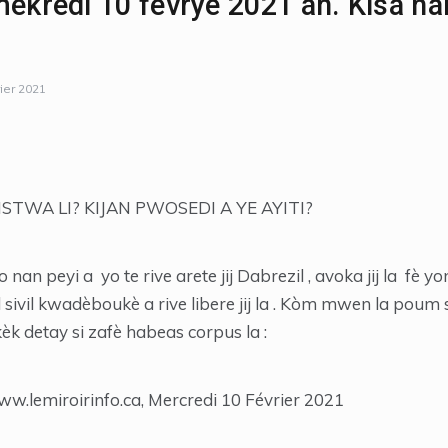
a mèkredi 10 fevrye 2021 an. Kisa h
rier 2021
 ISTWA LI? KIJAN PWOSEDI A YE AYITI?
nan peyi a yo te rive arete jij Dabrezil , avoka jij la fè
sivil kwadèboukè a rive libere jij la . Kòm mwen la poum 
 detay si zafè habeas corpus la :
ww.lemiroirinfo.ca, Mercredi 10 Février 2021