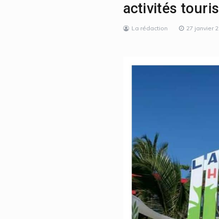
activités touri
La rédaction
27 janvier 