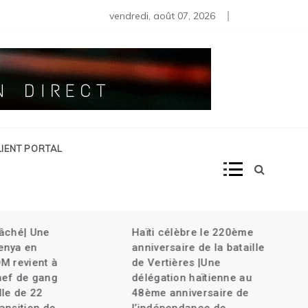
s moins de 80 diplomates rappelés | Haïti décrète l’État d’urg
vendredi, août 07, 2026
LIENT PORTAL
âché| Une
Haïti célèbre le 220ème
nya en
anniversaire de la bataille
M revient à
de Vertières |Une
ef de gang
délégation haïtienne au
le de 22
48ème anniversaire de