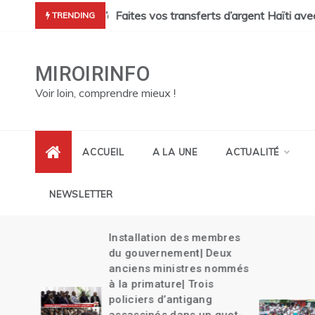
Skip
cres de Pont Sondé s’alourdit| La police s’attaque aux gangs de 
Faites vos transferts d’argent Haïti ave
TRENDING
to
content
MIROIRINFO
Voir loin, comprendre mieux !
ACCUEIL
A LA UNE
ACTUALITÉ
NEWSLETTER
Installation des membres
its
du gouvernement| Deux
es
anciens ministres nommés
à la primature| Trois
policiers d’antigang