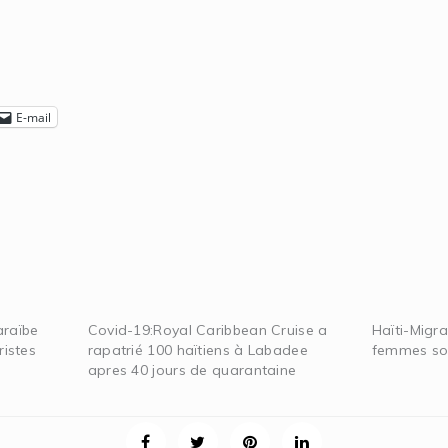
E-mail
araïbe
Covid-19:Royal Caribbean Cruise a
Haïti-Migra
ristes
rapatrié 100 haïtiens à Labadee
femmes son
apres 40 jours de quarantaine