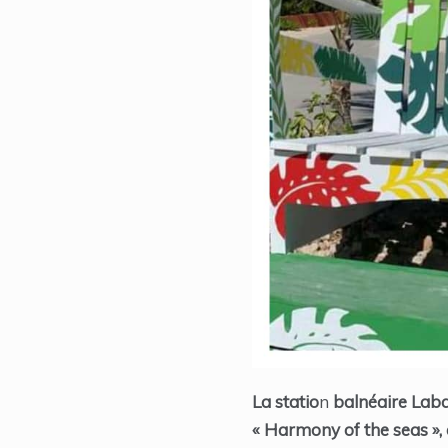
La statio
n
balnéaire Labad
« Harmony of the
seas »,