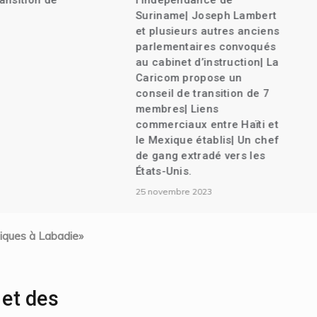
nsition de
l’indépendance de
Suriname| Joseph Lambert
et plusieurs autres anciens
parlementaires convoqués
au cabinet d’instruction| La
Caricom propose un
conseil de transition de 7
membres| Liens
commerciaux entre Haïti et
le Mexique établis| Un chef
de gang extradé vers les
États-Unis.
25 novembre 2023
tiques à Labadie»
 et des