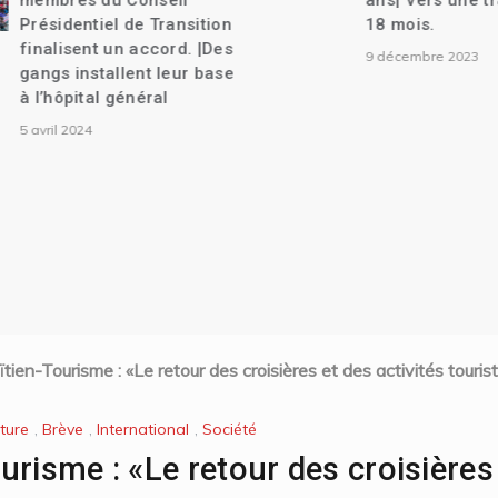
membres du Conseil
ans| Vers une tra
Présidentiel de Transition
18 mois.
finalisent un accord. |Des
9 décembre 2023
gangs installent leur base
à l’hôpital général
5 avril 2024
ien-Tourisme : «Le retour des croisières et des activités touris
lture
,
Brève
,
International
,
Société
urisme : «Le retour des croisières