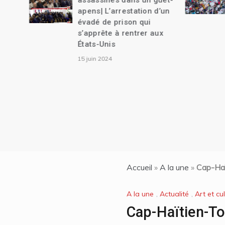
assassinés dans un guet-
apens| L’arrestation d’un
évadé de prison qui
s’apprête à rentrer aux
États-Unis
15 juin 2024
Accueil
»
A la une
»
Cap-Haït
A la une
,
Actualité
,
Art et cu
Cap-Haïtien-To