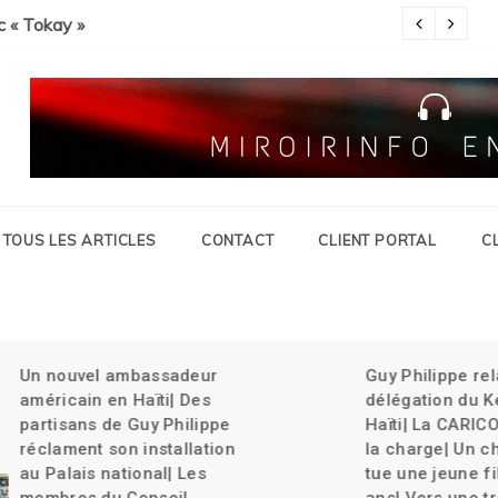
Savien et gran grif| Expulsion massives des haïtiens.
c « Tokay »
Pa
TOUS LES ARTICLES
CONTACT
CLIENT PORTAL
C
Un nouvel ambassadeur
Guy Philippe rel
américain en Haïti| Des
délégation du Ke
partisans de Guy Philippe
Haïti| La CARICO
réclament son installation
la charge| Un ch
au Palais national| Les
tue une jeune fil