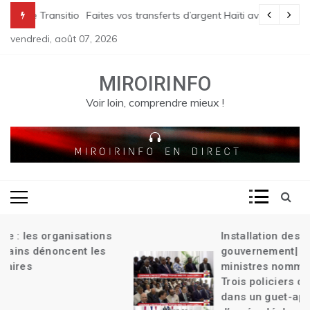
Skip
 Transition| Le bilan des massacres de Pont Sondé s’alourdit| La poli
Faites vos transferts d’argent Haïti avec « Tokay »
to
vendredi, août 07, 2026
content
MIROIRINFO
Voir loin, comprendre mieux !
Installation des membres du
s
gouvernement| Deux anciens
ministres nommés à la primature|
Trois policiers d’antigang assassinés
dans un guet-apens| L’arrestation