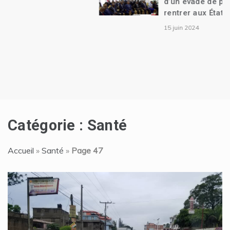
d’un évadé de prison qui s’apprête à
rentrer aux États-Unis
15 juin 2024
Catégorie :
Santé
Accueil
»
Santé
»
Page 47