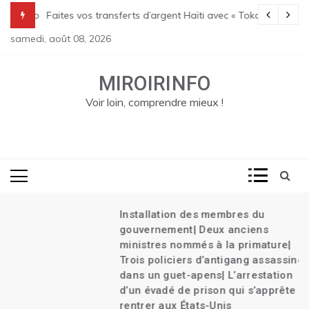
Skip
Transition| Le bilan des massacres de Pont Sondé s’alourdit| La poli
Faites vos transferts d’argent Haïti avec « Tokay »
to
samedi, août 08, 2026
content
MIROIRINFO
Voir loin, comprendre mieux !
Installation des membres du
gouvernement| Deux anciens
ministres nommés à la primature|
Trois policiers d’antigang assassinés
dans un guet-apens| L’arrestation
d’un évadé de prison qui s’apprête à
rentrer aux États-Unis