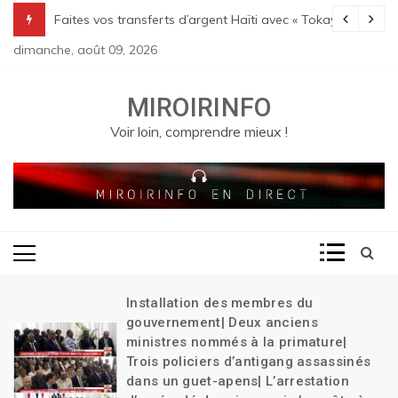
Skip
Transition| Le bilan des massacres de Pont Sondé s’alourdit| La poli
Faites vos transferts d’argent Haïti avec « Tokay »
to
dimanche, août 09, 2026
content
MIROIRINFO
Voir loin, comprendre mieux !
Installation des membres du
gouvernement| Deux anciens
ministres nommés à la primature|
Trois policiers d’antigang assassinés
dans un guet-apens| L’arrestation