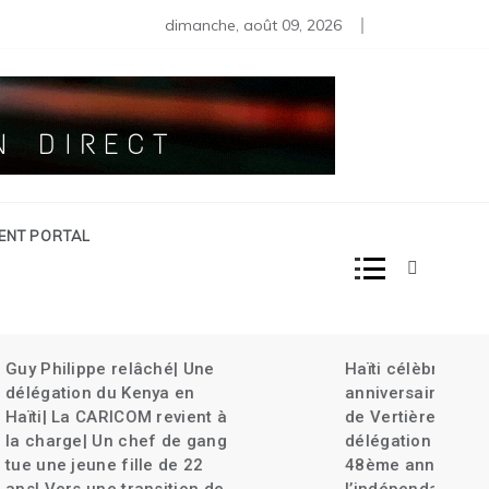
s moins de 80 diplomates rappelés | Haïti décrète l’État d’urg
dimanche, août 09, 2026
IENT PORTAL
âché| Une
Haïti célèbre le 220ème
nya en
anniversaire de la bataille
M revient à
de Vertières |Une
ef de gang
délégation haïtienne au
le de 22
48ème anniversaire de