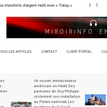
 Savien et gran grif| Expulsion massives des haïtiens.
c « Tokay »
Pa
TOUS LES ARTICLES
CONTACT
CLIENT PORTAL
CL
Un nouvel ambassadeur
Guy Philippe rel
américain en Haïti| Des
délégation du Ke
partisans de Guy Philippe
Haïti| La CARICO
réclament son installation
la charge| Un ch
au Palais national| Les
tue une jeune fil