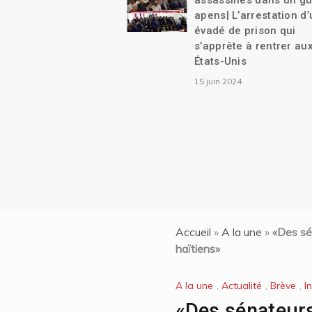
assassinés dans un guet-
apens| L’arrestation d’un
évadé de prison qui
s’apprête à rentrer aux
États-Unis
15 juin 2024
Accueil
»
A la une
»
«Des sé
haïtiens»
A la une
,
Actualité
,
Brève
,
I
«Des sénateurs