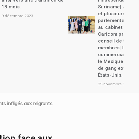
nsition de
l’indépendance de
Suriname| Joseph Lambert
et plusieurs autres anciens
parlementaires convoqués
au cabinet d’instruction| La
Caricom propose un
conseil de transition de 7
membres| Liens
commerciaux entre Haïti et
le Mexique établis| Un chef
de gang extradé vers les
États-Unis.
25 novembre 2023
ts infligés aux migrants
tion face aux