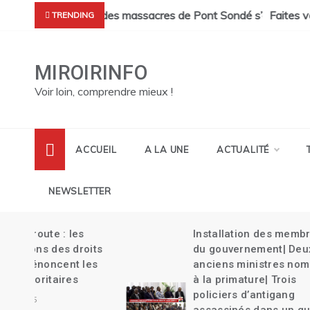
Skip
cres de Pont Sondé s’alourdit| La police s’attaque aux gangs de
Faites vos transferts d’argent Haïti ave
TRENDING
to
content
MIROIRINFO
Voir loin, comprendre mieux !
ACCUEIL
A LA UNE
ACTUALITÉ
NEWSLETTER
Installation des membres
its
du gouvernement| Deux
es
anciens ministres nommés
à la primature| Trois
policiers d’antigang