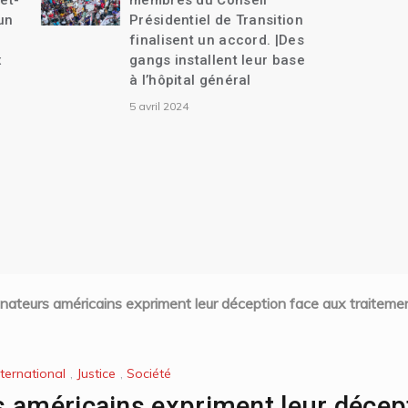
membres du Conseil
ans| Vers une tra
Présidentiel de Transition
18 mois.
finalisent un accord. |Des
9 décembre 2023
gangs installent leur base
à l’hôpital général
5 avril 2024
nateurs américains expriment leur déception face aux traitemen
nternational
,
Justice
,
Société
 américains expriment leur décep