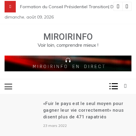
Skip
nes à St Raphael | Le premier Garry Conille rencontre les dirigeant
rme pénale en Haïti
de Transition| Ariel Henry remet sa démission| Le Canada se réjouit 
Formation du Conseil Présidentiel Transition| Déploiement
to
dimanche, août 09, 2026
content
MIROIRINFO
Voir loin, comprendre mieux !
«Fuir le pays est le seul moyen pour
gagner leur vie correctement» nous
disent plus de 471 rapatriés
23 mars 2022