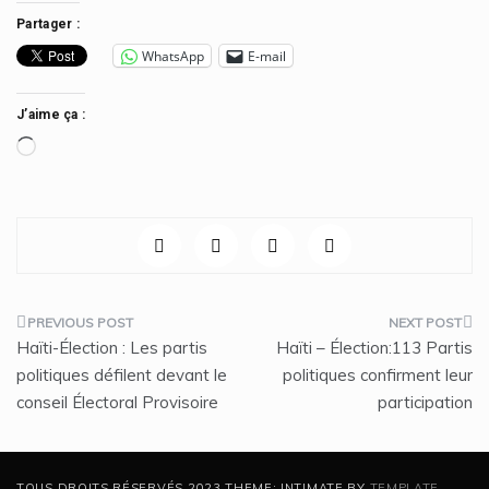
Partager :
WhatsApp
E-mail
J’aime ça :
Chargement…
Navigation
Haïti-Élection : Les partis
Haïti – Élection:113 Partis
de
politiques défilent devant le
politiques confirment leur
conseil Électoral Provisoire
participation
l’article
TOUS DROITS RÉSERVÉS 2023 THEME: INTIMATE BY
TEMPLATE