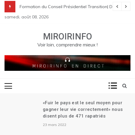
Skip
nes à St Raphael | Le premier Garry Conille rencontre les dirigeants
rme pénale en Haïti
de Transition| Ariel Henry remet sa démission| Le Canada se réjouit d
Formation du Conseil Présidentiel Transition| Déploiement
to
samedi, août 08, 2026
content
MIROIRINFO
Voir loin, comprendre mieux !
«Fuir le pays est le seul moyen pour
gagner leur vie correctement» nous
disent plus de 471 rapatriés
23 mars 2022