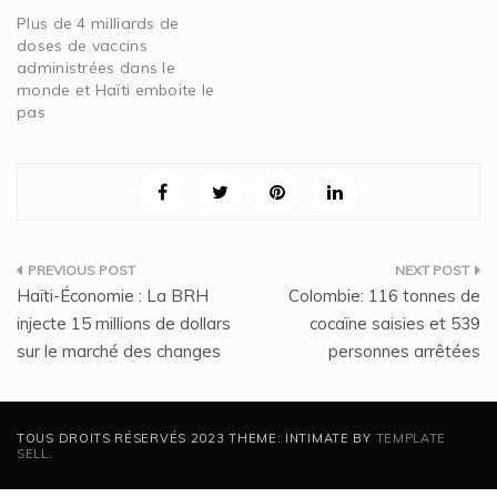
Plus de 4 milliards de
doses de vaccins
administrées dans le
monde et Haïti emboite le
pas
Navigation
Haïti-Économie : La BRH
Colombie: 116 tonnes de
de
injecte 15 millions de dollars
cocaïne saisies et 539
sur le marché des changes
personnes arrêtées
l’article
TOUS DROITS RÉSERVÉS 2023 THEME: INTIMATE BY
TEMPLATE
SELL
.