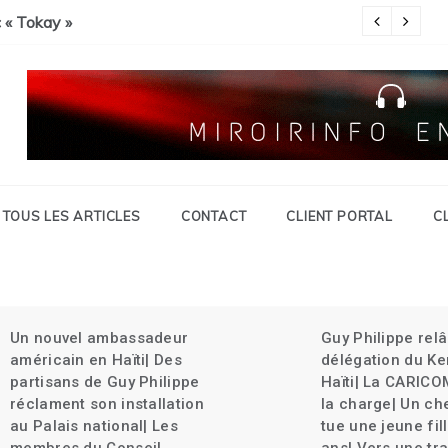
Savien et gran grif| Expulsion massives des haïtiens.
c « Tokay »
Pa
TOUS LES ARTICLES
CONTACT
CLIENT PORTAL
C
Un nouvel ambassadeur
Guy Philippe rel
américain en Haïti| Des
délégation du Ke
partisans de Guy Philippe
Haïti| La CARICO
réclament son installation
la charge| Un ch
au Palais national| Les
tue une jeune fil