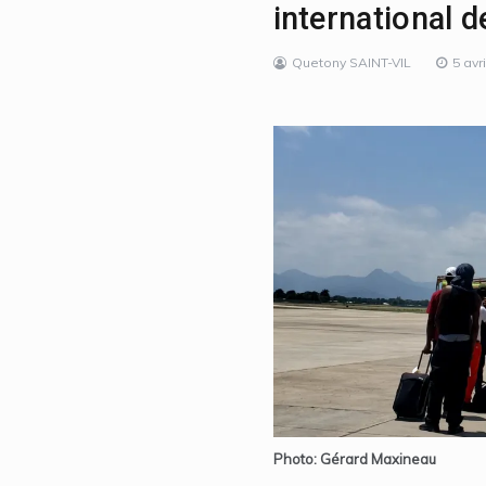
international d
Quetony SAINT-VIL
5 avr
Photo: Gérard Maxineau