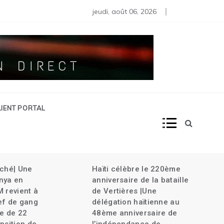
s moins de 80 diplomates rappelés | Haïti décrète l’État d’urg
jeudi, août 06, 2026
LIENT PORTAL
âché| Une
Haïti célèbre le 220ème
nya en
anniversaire de la bataille
M revient à
de Vertières |Une
ef de gang
délégation haïtienne au
le de 22
48ème anniversaire de