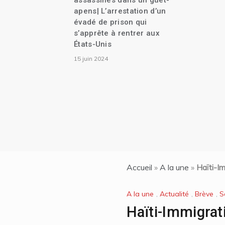
assassinés dans un guet-
apens| L’arrestation d’un
évadé de prison qui
s’apprête à rentrer aux
États-Unis
15 juin 2024
Accueil
»
A la une
»
Haïti-Im
A la une
,
Actualité
,
Brève
,
S
Haïti-Immigrati