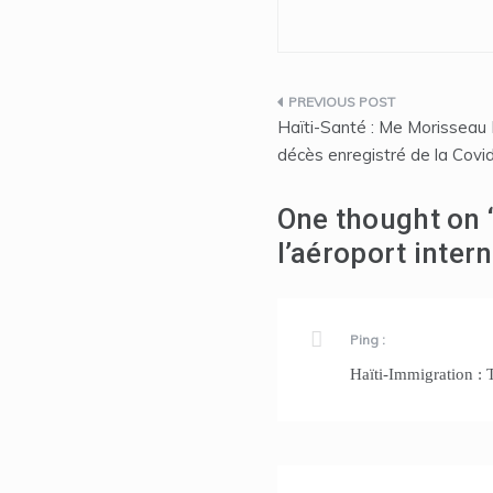
Navigation
Haïti-Santé : Me Morisseau 
de
décès enregistré de la Covi
l’article
One thought on 
l’aéroport inter
Ping :
Haïti-Immigration : T