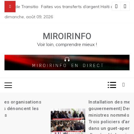
Skip
 Transition| Le bilan des massacres de Pont Sondé s’alourdit| La poli
Faites vos transferts d’argent Haïti avec « Tokay »
to
dimanche, août 09, 2026
content
MIROIRINFO
Voir loin, comprendre mieux !
Installation des membres du
gouvernement| Deux anciens
ministres nommés à la primature|
Trois policiers d’antigang assassinés
dans un guet-apens| L’arrestation