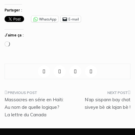
Partager :
WhatsApp
E-mail
J’aime ça :
Chargement…
Navigation
Massacres en série en Haïti:
N’ap sispann bay chat
de
Au nom de quelle logique?
siveye bè ak lajan bè !
La lettre du Canada
l’article