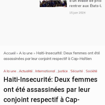
d’un évadé de prison qui s’apprête à
rentrer aux États-Unis
15 juin 2024
Accueil
»
A la une
»
Haiti-Insecurité: Deux femmes ont été
assassinées par leur conjoint respectif à Cap-Haïtien
A la une
,
Actualité
,
International
,
Justice
,
Sécurité
,
Société
Haiti-Insecurité: Deux femmes
ont été assassinées par leur
conjoint respectif à Cap-