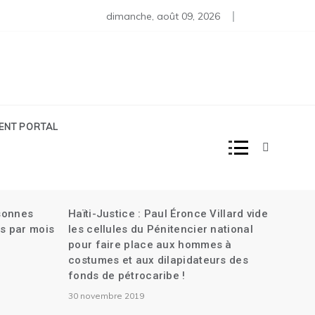
iens en Haïti| L’attaque contre la banque Centrale| Plus de 30
rtine renvoyée au Tribunal criminel dans l’assassinat de Joven
dimanche, août 09, 2026
IENT PORTAL
rsonnes
Haïti-Justice : Paul Éronce Villard vide
s par mois
les cellules du Pénitencier national
pour faire place aux hommes à
costumes et aux dilapidateurs des
fonds de pétrocaribe !
30 novembre 2019