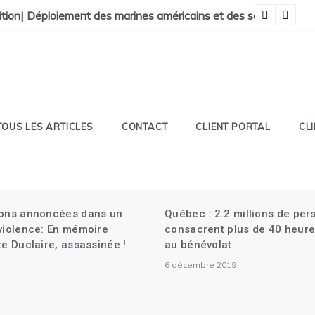
il Présidentiel| La Faculté de Médecine vandalisée.
ition| Déploiement des marines américains et des soldats canad
Ma
TOUS LES ARTICLES
CONTACT
CLIENT PORTAL
CL
ions annoncées dans un
Québec : 2.2 millions de pe
 violence: En mémoire
consacrent plus de 40 heure
te Duclaire, assassinée !
au bénévolat
6 décembre 2019