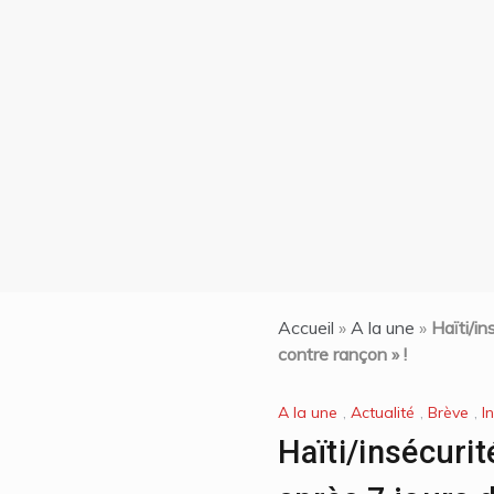
nciens
oqués
on| La
de 7
ti et
n chef
les
Accueil
»
A la une
»
Haïti/in
contre rançon » !
A la une
,
Actualité
,
Brève
,
I
Haïti/insécurit