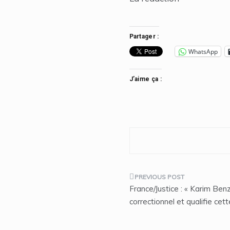
Partager :
WhatsApp
J’aime ça :
Navigation
France/Justice : « Karim Be
de
correctionnel et qualifie ce
l’article