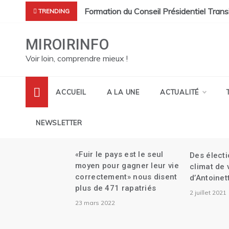
Skip
 à désigner leur représentant au CEP.
et sa démission| Le Canada se réjouit de l’investiture du Conse
Formation du Conseil Présidentiel Trans
TRENDING
to
content
MIROIRINFO
Voir loin, comprendre mieux !
ACCUEIL
A LA UNE
ACTUALITÉ
NEWSLETTER
me
«Fuir le pays est le seul
Des élect
aille
moyen pour gagner leur vie
climat de
correctement» nous disent
d’Antoinet
au
plus de 471 rapatriés
2 juillet 2021
e
23 mars 2022
mbert