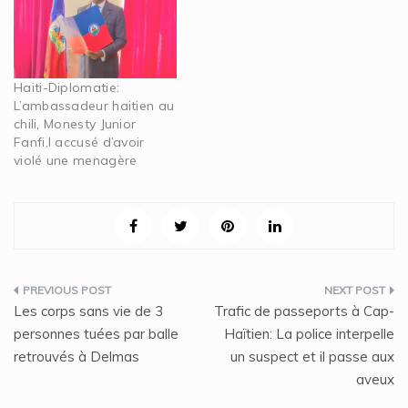
Haiti-Diplomatie:
L’ambassadeur haitien au
chili, Monesty Junior
Fanfi,l accusé d’avoir
violé une menagère
Navigation
Les corps sans vie de 3
Trafic de passeports à Cap-
de
personnes tuées par balle
Haïtien: La police interpelle
retrouvés à Delmas
un suspect et il passe aux
l’article
aveux