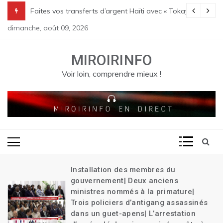
Skip
Transition| Le bilan des massacres de Pont Sondé s’alourdit| La poli
Faites vos transferts d’argent Haïti avec « Tokay »
to
dimanche, août 09, 2026
content
MIROIRINFO
Voir loin, comprendre mieux !
Installation des membres du
gouvernement| Deux anciens
ministres nommés à la primature|
Trois policiers d’antigang assassinés
dans un guet-apens| L’arrestation