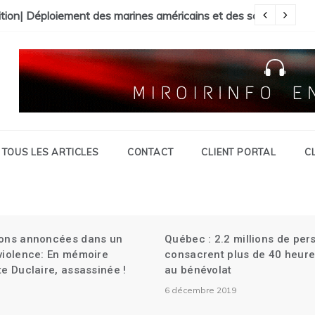
il Présidentiel| La Faculté de Médecine vandalisée.
ition| Déploiement des marines américains et des soldats canad
Ma
TOUS LES ARTICLES
CONTACT
CLIENT PORTAL
C
ions annoncées dans un
Québec : 2.2 millions de pe
 violence: En mémoire
consacrent plus de 40 heure
te Duclaire, assassinée !
au bénévolat
6 décembre 2019