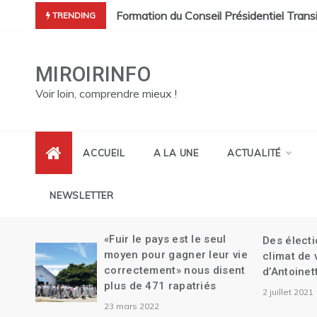
Skip
à désigner leur représentant au CEP.
et sa démission| Le Canada se réjouit de l’investiture du Conse
Formation du Conseil Présidentiel Trans
TRENDING
to
content
MIROIRINFO
Voir loin, comprendre mieux !
ACCUEIL
A LA UNE
ACTUALITÉ
NEWSLETTER
me
«Fuir le pays est le seul
Des élect
aille
moyen pour gagner leur vie
climat de
correctement» nous disent
d’Antoinet
au
plus de 471 rapatriés
2 juillet 2021
e
23 mars 2022