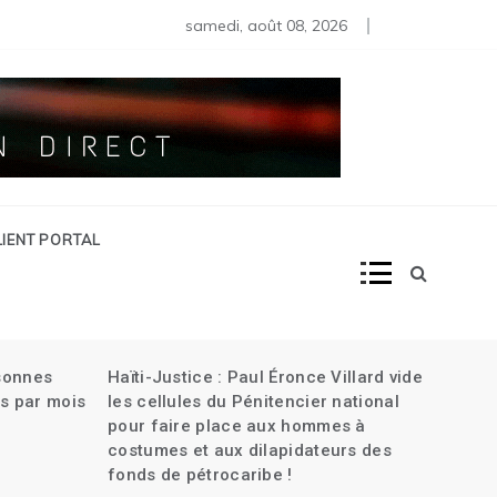
iens en Haïti| L’attaque contre la banque Centrale| Plus de 30
rtine renvoyée au Tribunal criminel dans l’assassinat de Joven
samedi, août 08, 2026
LIENT PORTAL
rsonnes
Haïti-Justice : Paul Éronce Villard vide
s par mois
les cellules du Pénitencier national
pour faire place aux hommes à
costumes et aux dilapidateurs des
fonds de pétrocaribe !