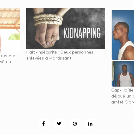
Haiti-Insécurité : Deux personnes
epreneur
enlevées à Martissant
evé au
Cap-Haïtien
déjoué un 
arrêté 5 p