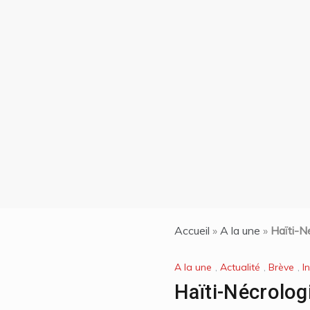
mbert
nciens
oqués
on| La
de 7
ti et
n chef
les
Accueil
»
A la une
»
Haïti-N
A la une
,
Actualité
,
Brève
,
I
Haïti-Nécrolog