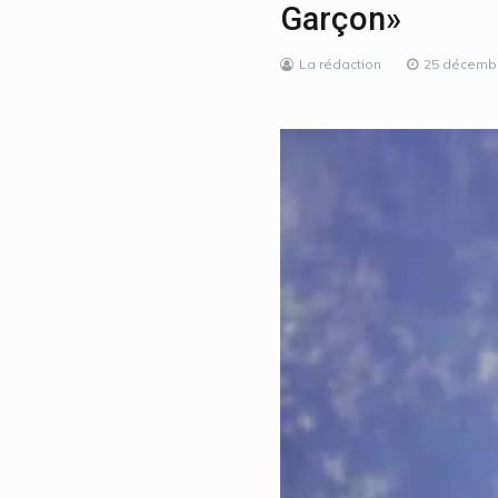
Garçon»
La rédaction
25 décemb