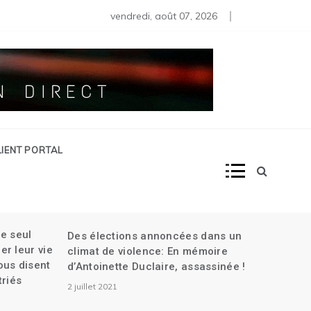
lle rencontre les dirigeants de Pitit Dessalines| Des organisa
orme pénale en Haïti
stallation des membres du Conseil Présidentiel de Transition| A
vendredi, août 07, 2026
LIENT PORTAL
le seul
Des élections annoncées dans un
Québe
r leur vie
climat de violence: En mémoire
consa
ous disent
d’Antoinette Duclaire, assassinée !
au bé
triés
2 juillet 2021
6 déc