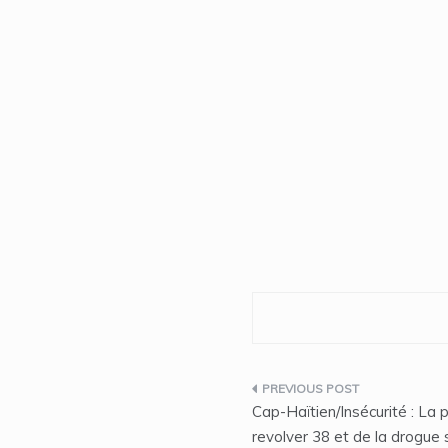
Navigation
Cap-Haïtien/Insécurité : La po
de
revolver 38 et de la drogue 