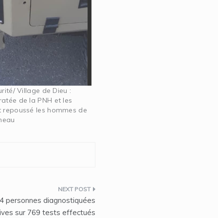
urité/ Village de Dieu :
ratée de la PNH et les
t repoussé les hommes de
meau
 74 personnes diagnostiquées
ives sur 769 tests effectués