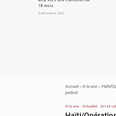
ans| Vers une transition de
tion
18 mois.
|Des
9 décembre 2023
base
Accueil
»
A la une
»
Haïti/Op
justice!
A la une
,
Actualité
,
Art et cu
Haïti/Opératio