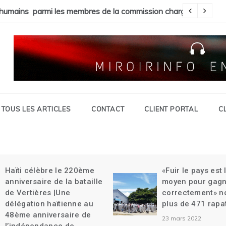
 La foudre tue 6 personnes à St Raphael | Le premier Garry Coni
humains parmi les membres de la commission chargée de la réf
In
TOUS LES ARTICLES
CONTACT
CLIENT PORTAL
C
Haïti célèbre le 220ème
«Fuir le pays est 
anniversaire de la bataille
moyen pour gagne
de Vertières |Une
correctement» n
délégation haïtienne au
plus de 471 rapa
48ème anniversaire de
23 mars 2022