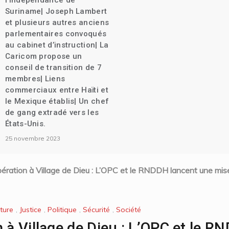
l’indépendance de
Suriname| Joseph Lambert
et plusieurs autres anciens
parlementaires convoqués
au cabinet d’instruction| La
Caricom propose un
conseil de transition de 7
membres| Liens
commerciaux entre Haïti et
le Mexique établis| Un chef
de gang extradé vers les
États-Unis.
25 novembre 2023
ération à Village de Dieu : L’OPC et le RNDDH lancent une mise
lture
,
Justice
,
Politique
,
Sécurité
,
Société
n à Village de Dieu : L’OPC et le R