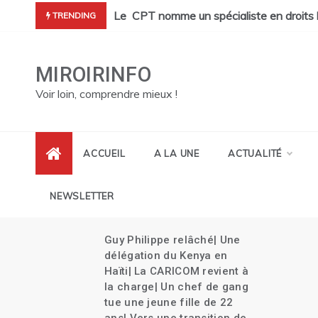
Skip
 personnes tuées dans un incendie en haute mer à Cap-Haïtien |
Le CPT nomme un spécialiste en droits 
TRENDING
to
content
MIROIRINFO
Voir loin, comprendre mieux !
ACCUEIL
A LA UNE
ACTUALITÉ
NEWSLETTER
ur
Guy Philippe relâché| Une
es
délégation du Kenya en
ippe
Haïti| La CARICOM revient à
ation
la charge| Un chef de gang
s
tue une jeune fille de 22