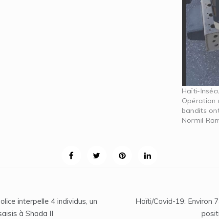
Haïti-Inséc
Opération 
bandits on
Normil Ra
lice interpelle 4 individus, un
Haïti/Covid-19: Environ
saisis à Shada II
posit