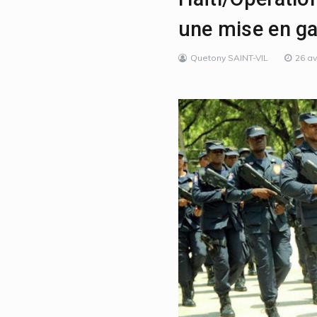
une mise en gar
Quetony SAINT-VIL
26 av