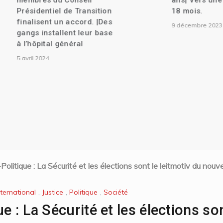
membres du Conseil
ans| Vers une tra
Présidentiel de Transition
18 mois.
finalisent un accord. |Des
9 décembre 2023
gangs installent leur base
à l’hôpital général
5 avril 2024
Politique : La Sécurité et les élections sont le leitmotiv du n
nternational
,
Justice
,
Politique
,
Société
ue : La Sécurité et les élections son