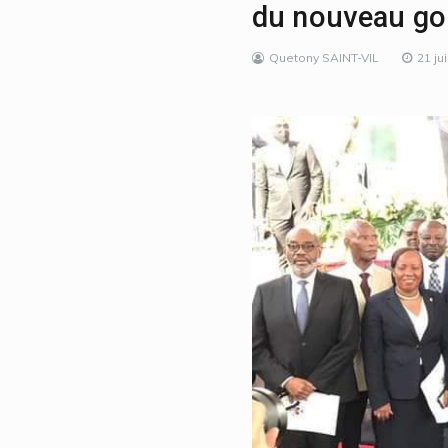
du nouveau go
Quetony SAINT-VIL
21 ju