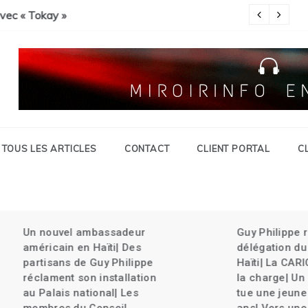
Savien et gran grif| Expulsion massives des haïtiens.
c « Tokay »
Pa
TOUS LES ARTICLES
CONTACT
CLIENT PORTAL
C
Un nouvel ambassadeur
Guy Philippe rel
américain en Haïti| Des
délégation du Ke
partisans de Guy Philippe
Haïti| La CARICO
réclament son installation
la charge| Un ch
au Palais national| Les
tue une jeune fil