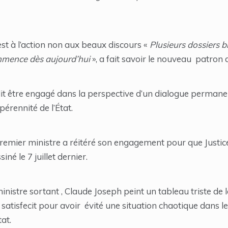
 est à l’action non aux beaux discours «
Plusieurs dossiers b
ommence dès aujourd’hui
», a fait savoir le nouveau patron 
dit être engagé dans la perspective d’un dialogue permanen
érennité de l’État.
premier ministre a réitéré son engagement pour que Justic
iné le 7 juillet dernier.
nistre sortant , Claude Joseph peint un tableau triste de l
un satisfecit pour avoir évité une situation chaotique dans
tat.