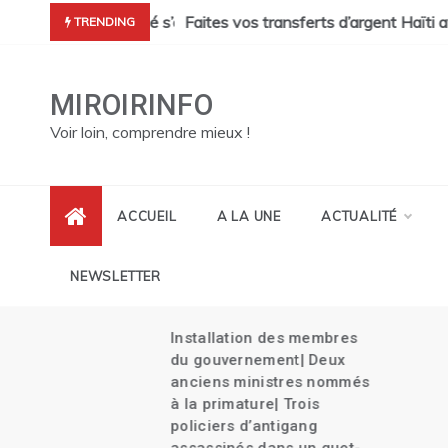
Skip
cres de Pont Sondé s’alourdit| La police s’attaque aux gangs de 
Faites vos transferts d’argent Haïti ave
TRENDING
to
content
MIROIRINFO
Voir loin, comprendre mieux !
ACCUEIL
A LA UNE
ACTUALITÉ
NEWSLETTER
Installation des membres
its
du gouvernement| Deux
es
anciens ministres nommés
à la primature| Trois
policiers d’antigang