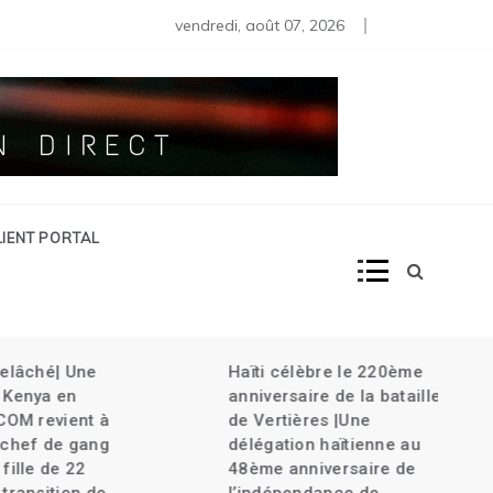
s moins de 80 diplomates rappelés | Haïti décrète l’État d’urg
vendredi, août 07, 2026
LIENT PORTAL
âché| Une
Haïti célèbre le 220ème
nya en
anniversaire de la bataille
M revient à
de Vertières |Une
ef de gang
délégation haïtienne au
le de 22
48ème anniversaire de