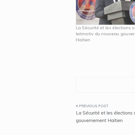
La Sécurité et les élections s
leitmotiv du nouveau gouve
Haïtien
Navigation
La Sécurité et les élections
de
gouvernement Haïtien
l’article