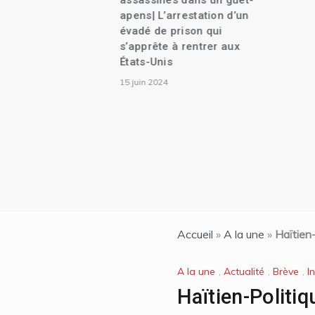
assassinés dans un guet-
apens| L’arrestation d’un
évadé de prison qui
s’apprête à rentrer aux
États-Unis
15 juin 2024
Accueil
»
A la une
»
Haïtien-
A la une
,
Actualité
,
Brève
,
I
Haïtien-Politiq