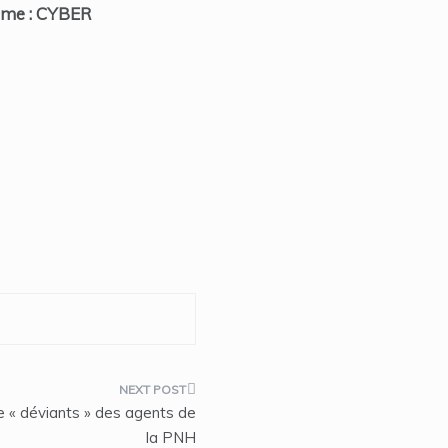
isme : CYBER
de « déviants » des agents de
la PNH