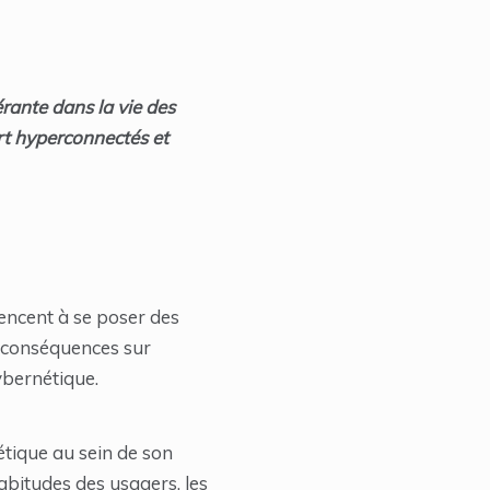
érante dans la vie des
art hyperconnectés et
encent à se poser des
s conséquences sur
ybernétique.
tique au sein de son
habitudes des usagers, les