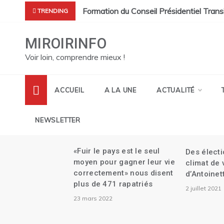
Skip
 à désigner leur représentant au CEP.
et sa démission| Le Canada se réjouit de l’investiture du Conse
Formation du Conseil Présidentiel Trans
TRENDING
to
content
MIROIRINFO
Voir loin, comprendre mieux !
ACCUEIL
A LA UNE
ACTUALITÉ
NEWSLETTER
me
«Fuir le pays est le seul
Des élect
aille
moyen pour gagner leur vie
climat de
correctement» nous disent
d’Antoinet
au
plus de 471 rapatriés
2 juillet 2021
e
23 mars 2022
mbert