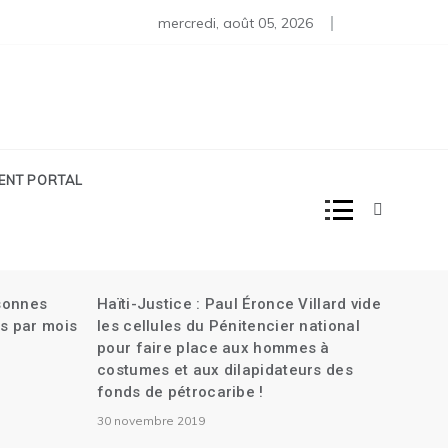
iens en Haïti| L’attaque contre la banque Centrale| Plus de 30
rtine renvoyée au Tribunal criminel dans l’assassinat de Joven
mercredi, août 05, 2026
IENT PORTAL
rsonnes
Haïti-Justice : Paul Éronce Villard vide
s par mois
les cellules du Pénitencier national
pour faire place aux hommes à
costumes et aux dilapidateurs des
fonds de pétrocaribe !
30 novembre 2019