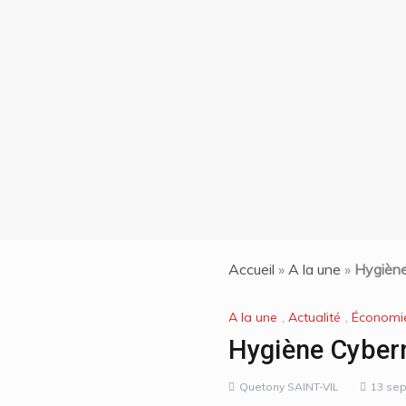
nciens
oqués
on| La
de 7
ti et
n chef
les
Accueil
»
A la une
»
Hygiène 
A la une
,
Actualité
,
Économi
Hygiène Cybern
Quetony SAINT-VIL
13 se