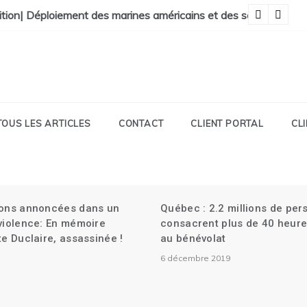
il Présidentiel| La Faculté de Médecine vandalisée.
ition| Déploiement des marines américains et des soldats canad
Ma
TOUS LES ARTICLES
CONTACT
CLIENT PORTAL
CL
ions annoncées dans un
Québec : 2.2 millions de pe
 violence: En mémoire
consacrent plus de 40 heure
te Duclaire, assassinée !
au bénévolat
6 décembre 2019