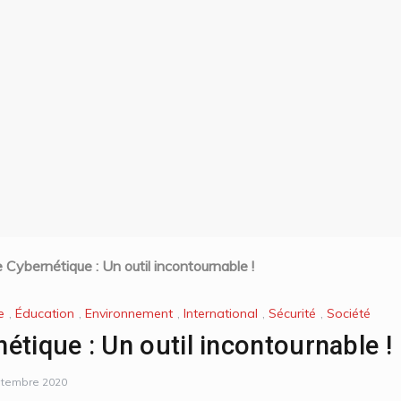
Cybernétique : Un outil incontournable !
e
,
Éducation
,
Environnement
,
International
,
Sécurité
,
Société
étique : Un outil incontournable !
ptembre 2020