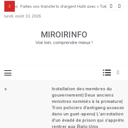
Skip
 Transition| Le bilan des massacres de Pont Sondé s’alourdit| La poli
Faites vos transferts d’argent Haïti avec « Tokay »
to
lundi, août 10, 2026
content
MIROIRINFO
Voir loin, comprendre mieux !
Installation des membres du
gouvernement| Deux anciens
ministres nommés à la primature|
Trois policiers d’antigang assassinés
dans un guet-apens| L’arrestation
d’un évadé de prison qui s’apprête à
rentrer aux États-Unis