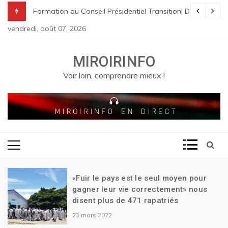
Skip
nes à St Raphael | Le premier Garry Conille rencontre les dirigeants
rme pénale en Haïti
de Transition| Ariel Henry remet sa démission| Le Canada se réjouit d
Formation du Conseil Présidentiel Transition| Déploiement
to
vendredi, août 07, 2026
content
MIROIRINFO
Voir loin, comprendre mieux !
«Fuir le pays est le seul moyen pour
gagner leur vie correctement» nous
disent plus de 471 rapatriés
23 mars 2022