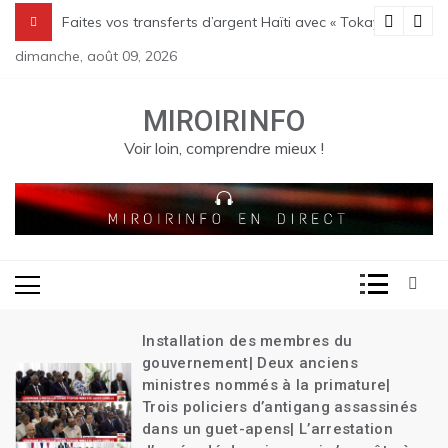
Skip
 Transition| Le bilan des massacres de Pont Sondé s’alourdit| La poli
Faites vos transferts d’argent Haïti avec « Tokay »
to
dimanche, août 09, 2026
content
MIROIRINFO
Voir loin, comprendre mieux !
Installation des membres du
gouvernement| Deux anciens
ministres nommés à la primature|
Trois policiers d’antigang assassinés
dans un guet-apens| L’arrestation