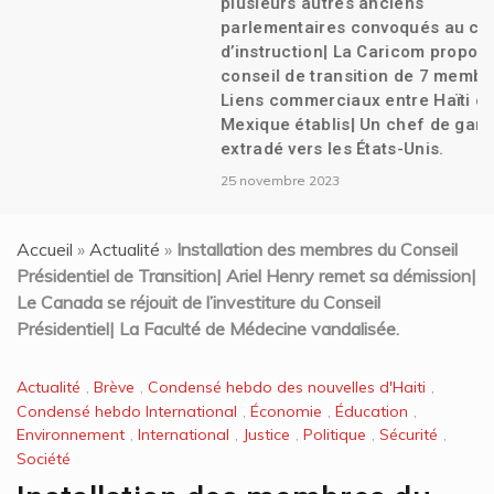
plusieurs autres anciens
parlementaires convoqués au cabinet
d’instruction| La Caricom propose un
conseil de transition de 7 membres|
Liens commerciaux entre Haïti et le
Mexique établis| Un chef de gang
extradé vers les États-Unis.
25 novembre 2023
Accueil
»
Actualité
»
Installation des membres du Conseil
Présidentiel de Transition| Ariel Henry remet sa démission|
Le Canada se réjouit de l’investiture du Conseil
Présidentiel| La Faculté de Médecine vandalisée.
Actualité
,
Brève
,
Condensé hebdo des nouvelles d'Haiti
,
Condensé hebdo International
,
Économie
,
Éducation
,
Environnement
,
International
,
Justice
,
Politique
,
Sécurité
,
Société