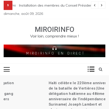
Skip
endie en haute mer à Cap-Haïtien | La foudre tue 6 personnes à St R
 parmi les membres de la commission chargée de la réforme pénale
Installation des membres du Conseil Présidentiel de Transit
to
dimanche, août 09, 2026
content
MIROIRINFO
Voir loin, comprendre mieux !
Haïti célèbre le 220ème anniversaire
de la bataille de Vertières |Une
délégation haïtienne au 48ème
anniversaire de l’indépendance de
Suriname| Joseph Lambert et