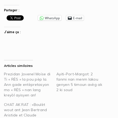
Partager :
WhatsApp
E-mail
J’aime ça :
Articles similaires
Prezidan Jovenel Moïse di
Ayiti-Port-Margot: 2
Ti « RÈS » la pou pèp la.
fanmi nan menm lakou
Ann gade entèpretasyon
genyen 5 timoun avèg ak
mo « RÈS » nan lang
2 ki soud
kreyòl ayisyen an!
CHAT AK RAT : «Boulèt
wout ant Jean Bertrand
Aristide et Claude