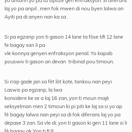
yo antann yo pa ta sipoze gen enfraksyon. Si diferans
laj yo pa anpil , men fok mwen di nou byen lalwa an
Ayiti pa di anyen nan ka sa .
Si pa egzanp yon ti gason 14 lane ta fòse tifi 12 lane
fe bagay san li pa
vle konnya genyen enfraksyon penal. Yo kapab
pouswiv ti gason an devan tribinal pou timoun.
Si n’ap gade jan sa fèt lòt kote, tankou nan peyi
Laswis pa egzanp, la lwa
konsidere ke se a laj 16 zan, yon ti moun majè
seksyelman men 2 timoun ki pi piti ke laj sa si yo ap
fè bagay lalwa nan peyi sa di fok diferans laj yo pa
depase 3 zan. Sa vle di, yon ti gason ki gen 11 lane si li
fè bagay ak Yon ti fi 8