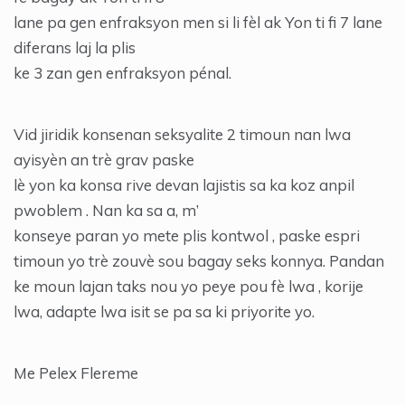
lane pa gen enfraksyon men si li fèl ak Yon ti fi 7 lane
diferans laj la plis
ke 3 zan gen enfraksyon pénal.
Vid jiridik konsenan seksyalite 2 timoun nan lwa
ayisyèn an trè grav paske
lè yon ka konsa rive devan lajistis sa ka koz anpil
pwoblem . Nan ka sa a, m’
konseye paran yo mete plis kontwol , paske espri
timoun yo trè zouvè sou bagay seks konnya. Pandan
ke moun lajan taks nou yo peye pou fè lwa , korije
lwa, adapte lwa isit se pa sa ki priyorite yo.
Me Pelex Flereme