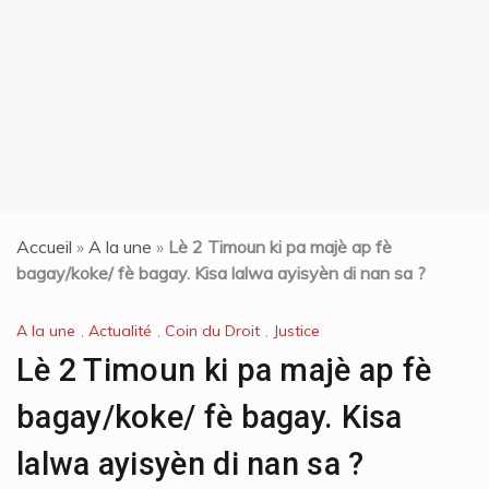
t
Accueil
»
A la une
»
Lè 2 Timoun ki pa majè ap fè
bagay/koke/ fè bagay. Kisa lalwa ayisyèn di nan sa ?
A la une
,
Actualité
,
Coin du Droit
,
Justice
Lè 2 Timoun ki pa majè ap fè
bagay/koke/ fè bagay. Kisa
lalwa ayisyèn di nan sa ?