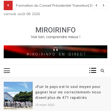
Skip
nes à St Raphael | Le premier Garry Conille rencontre les dirigeants
rme pénale en Haïti
de Transition| Ariel Henry remet sa démission| Le Canada se réjouit d
Formation du Conseil Présidentiel Transition| Déploiement
to
samedi, août 08, 2026
content
MIROIRINFO
Voir loin, comprendre mieux !
«Fuir le pays est le seul moyen pour
gagner leur vie correctement» nous
disent plus de 471 rapatriés
23 mars 2022