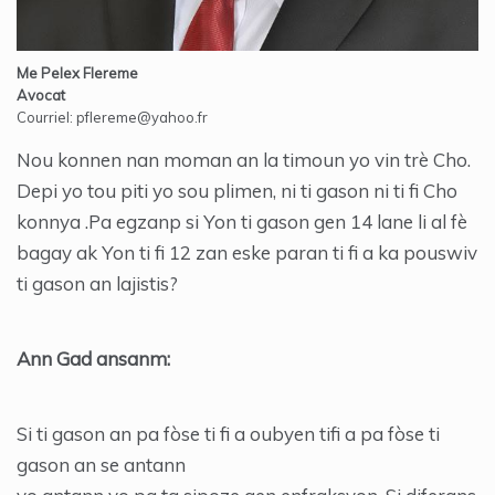
Me Pelex Flereme
Avocat
Courriel: pflereme@yahoo.fr
Nou konnen nan moman an la timoun yo vin trè Cho.
Depi yo tou piti yo sou plimen, ni ti gason ni ti fi Cho
konnya .Pa egzanp si Yon ti gason gen 14 lane li al fè
bagay ak Yon ti fi 12 zan eske paran ti fi a ka pouswiv
ti gason an lajistis?
Ann Gad ansanm:
Si ti gason an pa fòse ti fi a oubyen tifi a pa fòse ti
gason an se antann