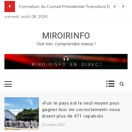
Skip
nes à St Raphael | Le premier Garry Conille rencontre les dirigeants
rme pénale en Haïti
de Transition| Ariel Henry remet sa démission| Le Canada se réjouit d
Formation du Conseil Présidentiel Transition| Déploiement
to
samedi, août 08, 2026
content
MIROIRINFO
Voir loin, comprendre mieux !
«Fuir le pays est le seul moyen pour
gagner leur vie correctement» nous
disent plus de 471 rapatriés
23 mars 2022