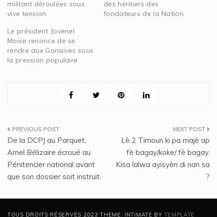
militant déroulées sous
des héritiers des
vive tension
fondateurs de la Nation
Le président Jovenel
Moise renonce de se
rendre aux Gonaïves sous
la pression populaire
Navigation
De la DCPJ au Parquet,
Lè 2 Timoun ki pa majè ap
de
Arnel Bélizaire écroué au
fè bagay/koke/ fè bagay.
Pénitencier national avant
Kisa lalwa ayisyèn di nan sa
l’article
que son dossier soit instruit.
?
TOUS DROITS RÉSERVÉS 2023 THEME: INTIMATE BY
TEMPLATE