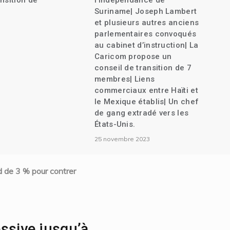
nsition de
l’indépendance de
Suriname| Joseph Lambert
et plusieurs autres anciens
parlementaires convoqués
au cabinet d’instruction| La
Caricom propose un
conseil de transition de 7
membres| Liens
commerciaux entre Haïti et
le Mexique établis| Un chef
de gang extradé vers les
États-Unis.
25 novembre 2023
d de 3 % pour contrer
ssive jusqu’à