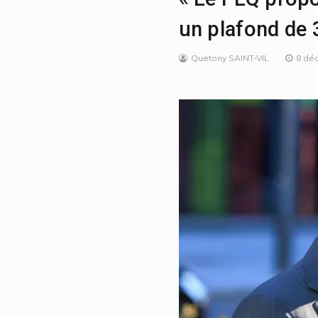
un plafond de 3
Quetony SAINT-VIL
8 dé