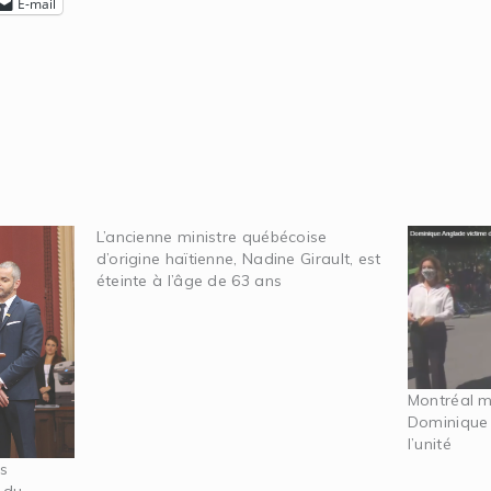
E-mail
L’ancienne ministre québécoise
d’origine haïtienne, Nadine Girault, est
éteinte à l’âge de 63 ans
Montréal m
Dominique 
l’unité
es
 du