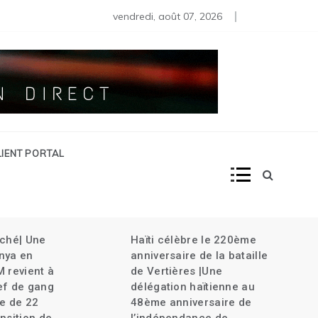
s moins de 80 diplomates rappelés | Haïti décrète l’État d’urg
vendredi, août 07, 2026
LIENT PORTAL
âché| Une
Haïti célèbre le 220ème
nya en
anniversaire de la bataille
M revient à
de Vertières |Une
ef de gang
délégation haïtienne au
le de 22
48ème anniversaire de