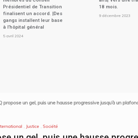
membres du Conseil
ans| Vers une tra
Présidentiel de Transition
18 mois.
finalisent un accord. |Des
9 décembre 2023
gangs installent leur base
à l’hôpital général
5 avril 2024
Q propose un gel, puis une hausse progressive jusqu’à un plafon
nternational
,
Justice
,
Société
se un gel, puis une hausse progre