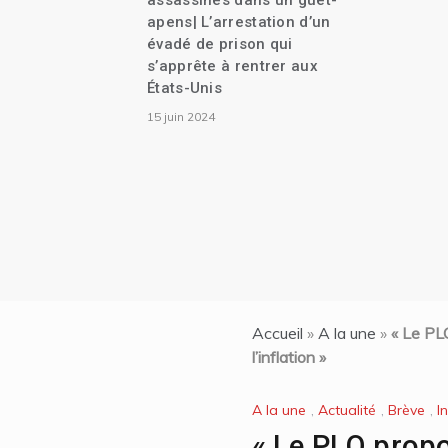
assassinés dans un guet-
apens| L’arrestation d’un
évadé de prison qui
s’apprête à rentrer aux
États-Unis
15 juin 2024
Accueil
»
A la une
»
« Le PL
l’inflation »
A la une
,
Actualité
,
Brève
,
I
« Le PLQ propo