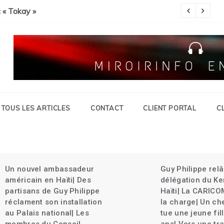
Savien et gran grif| Expulsion massives des haïtiens.
c « Tokay »
Pa
TOUS LES ARTICLES
CONTACT
CLIENT PORTAL
C
Un nouvel ambassadeur
Guy Philippe rel
américain en Haïti| Des
délégation du Ke
partisans de Guy Philippe
Haïti| La CARICO
réclament son installation
la charge| Un ch
au Palais national| Les
tue une jeune fil