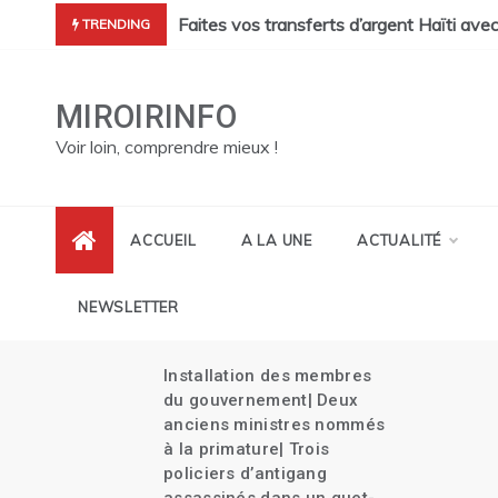
Skip
cres de Pont Sondé s’alourdit| La police s’attaque aux gangs de 
Faites vos transferts d’argent Haïti ave
TRENDING
to
content
MIROIRINFO
Voir loin, comprendre mieux !
ACCUEIL
A LA UNE
ACTUALITÉ
NEWSLETTER
Installation des membres
its
du gouvernement| Deux
es
anciens ministres nommés
à la primature| Trois
policiers d’antigang