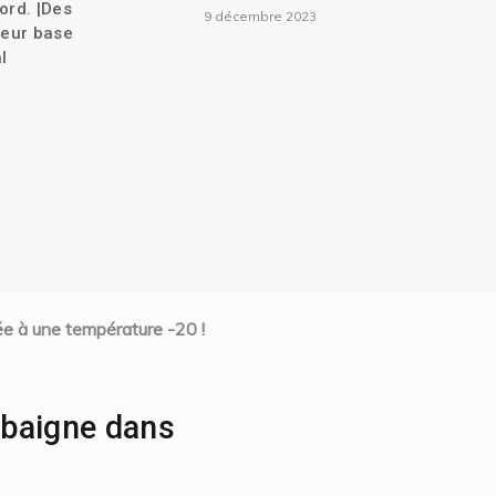
et plusieurs autres anciens
023
parlementaires convoqués
au cabinet d’instruction| La
Caricom propose un
conseil de transition de 7
membres| Liens
commerciaux entre Haïti et
le Mexique établis| Un chef
de gang extradé vers les
États-Unis.
25 novembre 2023
cée à une température -20 !
e baigne dans