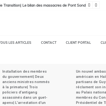
de Savien et gran grif| Expulsion massives des haïtiens.
vec « Tokay »
TOUS LES ARTICLES
CONTACT
CLIENT PORTAL
CL
Un nouvel ambassadeur
Guy Philip
américain en Haïti| Des
délégation
partisans de Guy Philippe
Haïti| La C
réclament son installation
la charge|
au Palais national| Les
tue une jeu
membres du Conseil
ans| Vers u
Présidentiel de Transition
18 mois.