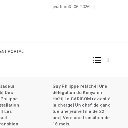
Pas moins de 80 diplomates rappelés | Haïti décrète l’État d’u
jeudi, août 06, 2026
IENT PORTAL
pe relâché| Une
Haïti célèbre le 220ème
 du Kenya en
anniversaire de la bataille
ARICOM revient à
de Vertières |Une
 Un chef de gang
délégation haïtienne au
ne fille de 22
48ème anniversaire de
ne transition de
l’indépendance de
Suriname| Joseph Lambert