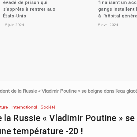
finalisent un accord. |Des
9 décembre 2
gangs installent leur base
à l’hôpital général
5 avril 2024
dent de la Russie « Vladimir Poutine » se baigne dans l’eau gla
lture
,
International
,
Société
e la Russie « Vladimir Poutine » s
une température -20 !