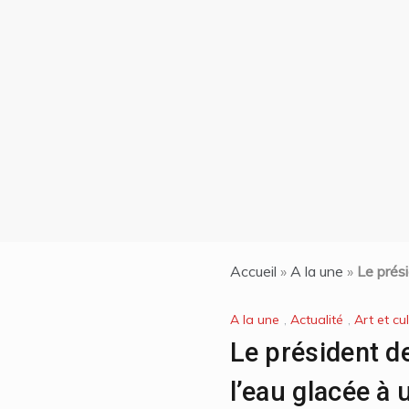
évadé de prison qui
s’apprête à rentrer aux
États-Unis
15 juin 2024
Accueil
»
A la une
»
Le prési
A la une
,
Actualité
,
Art et cu
Le président d
l’eau glacée à 