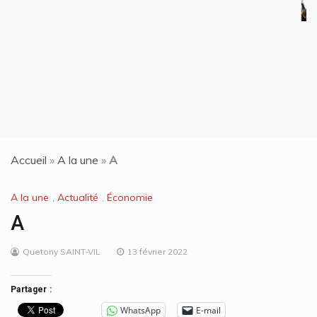
d’un évadé de pri
rentrer aux États
15 juin 2024
Accueil
»
A la une
»
A
A la une
,
Actualité
,
Économie
A
Quetony SAINT-VIL
13 février 2022
Partager :
WhatsApp
E-mail