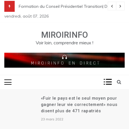
Skip
nes à St Raphael | Le premier Garry Conille rencontre les dirigeants
rme pénale en Haïti
de Transition| Ariel Henry remet sa démission| Le Canada se réjouit d
Formation du Conseil Présidentiel Transition| Déploiement
to
vendredi, août 07, 2026
content
MIROIRINFO
Voir loin, comprendre mieux !
«Fuir le pays est le seul moyen pour
gagner leur vie correctement» nous
disent plus de 471 rapatriés
23 mars 2022