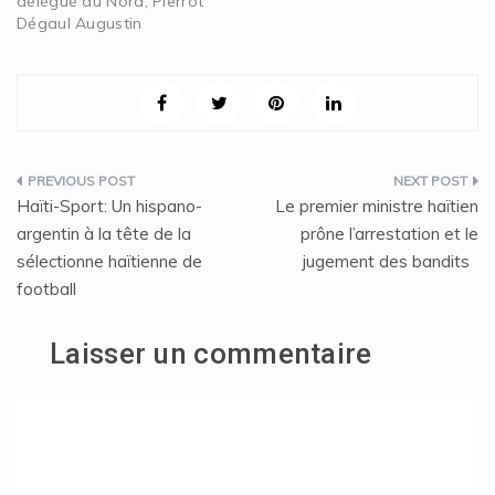
délégué du Nord, Pierrot
Dégaul Augustin
Navigation
Haïti-Sport: Un hispano-
Le premier ministre haïtien
de
argentin à la tête de la
prône l’arrestation et le
sélectionne haïtienne de
jugement des bandits
l’article
football
Laisser un commentaire