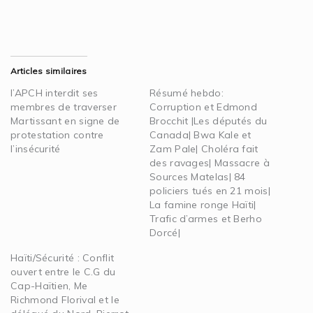
Articles similaires
l’APCH interdit ses
Résumé hebdo:
membres de traverser
Corruption et Edmond
Martissant en signe de
Brocchit |Les députés du
protestation contre
Canada| Bwa Kale et
l’insécurité
Zam Pale| Choléra fait
des ravages| Massacre à
Sources Matelas| 84
policiers tués en 21 mois|
La famine ronge Haïti|
Trafic d’armes et Berho
Dorcé|
Haïti/Sécurité : Conflit
ouvert entre le C.G du
Cap-Haïtien, Me
Richmond Florival et le