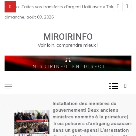
Skip
 Transition| Le bilan des massacres de Pont Sondé s’alourdit| La poli
Faites vos transferts d’argent Haïti avec « Tokay »
to
dimanche, août 09, 2026
content
MIROIRINFO
Voir loin, comprendre mieux !
Installation des membres du
gouvernement| Deux anciens
ministres nommés à la primature|
Trois policiers d’antigang assassinés
dans un guet-apens| L’arrestation