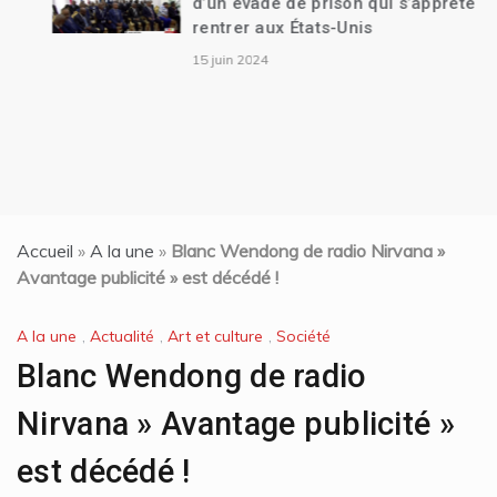
d’un évadé de prison qui s’apprête à
rentrer aux États-Unis
15 juin 2024
Accueil
»
A la une
»
Blanc Wendong de radio Nirvana »
Avantage publicité » est décédé !
A la une
,
Actualité
,
Art et culture
,
Société
Blanc Wendong de radio
Nirvana » Avantage publicité »
est décédé !