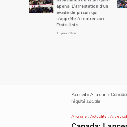
assassinés dans un guet-
apens| L’arrestation d’un
évadé de prison qui
s’apprête à rentrer aux
États-Unis
15 juin 2024
Accueil
»
A la une
»
Canada:
l’équité sociale
A la une
,
Actualité
,
Art et cu
Canada: Lance