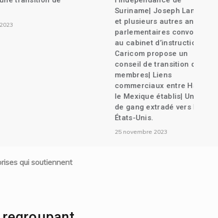
nsition de
l’indépendance de
Suriname| Joseph Lambert
et plusieurs autres anciens
parlementaires convoqués
au cabinet d’instruction| La
Caricom propose un
conseil de transition de 7
membres| Liens
commerciaux entre Haïti et
le Mexique établis| Un chef
de gang extradé vers les
États-Unis.
25 novembre 2023
ises qui soutiennent
 regroupant