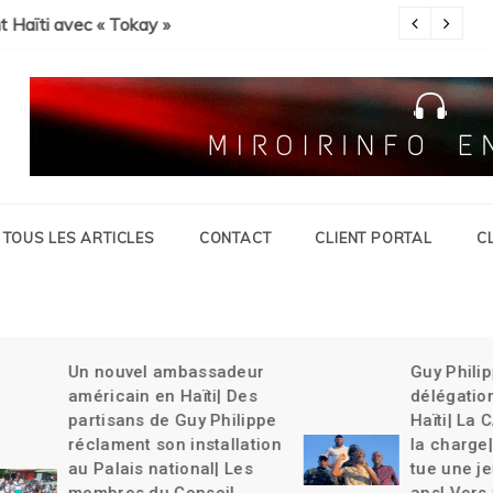
Savien et gran grif| Expulsion massives des haïtiens.
c « Tokay »
Pa
TOUS LES ARTICLES
CONTACT
CLIENT PORTAL
C
Un nouvel ambassadeur
Guy Philippe rel
américain en Haïti| Des
délégation du Ke
partisans de Guy Philippe
Haïti| La CARICO
réclament son installation
la charge| Un ch
au Palais national| Les
tue une jeune fil