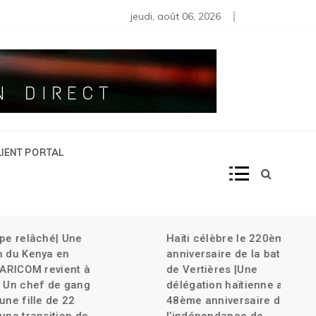
s moins de 80 diplomates rappelés | Haïti décrète l’État d’urg
jeudi, août 06, 2026
LIENT PORTAL
âché| Une
Haïti célèbre le 220ème
nya en
anniversaire de la bataille
M revient à
de Vertières |Une
ef de gang
délégation haïtienne au
le de 22
48ème anniversaire de