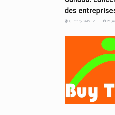
des entreprises
Quetony SAINT-VIL
21 ju
.