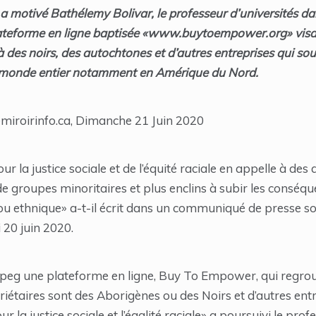
e a motivé Bathélemy Bolivar, le professeur d’universités da
lateforme en ligne baptisée «www.buytoempower.org» visa
 des noirs, des autochtones et d’autres entreprises qui sout
e monde entier notamment en Amérique du Nord.
miroirinfo.ca, Dimanche 21 Juin 2020
our la justice sociale et de l’équité raciale en appelle à de
de groupes minoritaires et plus enclins à subir les conséqu
/ou ethnique» a-t-il écrit dans un communiqué de presse s
 20 juin 2020.
nipeg une plateforme en ligne, Buy To Empower, qui regrou
riétaires sont des Aborigènes ou des Noirs et d’autres entr
r la justice sociale et l’égalité raciale» a poursuivi le prof