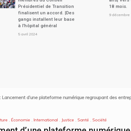
membres du Conseil
ans| Vers une tra
Présidentiel de Transition
18 mois.
finalisent un accord. |Des
9 décembre 2023
gangs installent leur base
à l’hôpital général
5 avril 2024
 Lancement d’une plateforme numérique regroupant des entrepr
lture
,
Économie
,
International
,
Justice
,
Santé
,
Société
ment d’une plateforme numérique