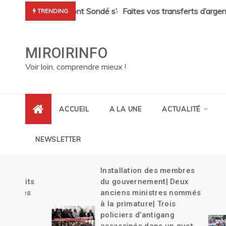
Skip
cres de Pont Sondé s’alourdit| La police s’attaque aux gangs de 
Faites vos transferts d’argent Haïti ave
TRENDING
to
content
MIROIRINFO
Voir loin, comprendre mieux !
ACCUEIL
A LA UNE
ACTUALITÉ
NEWSLETTER
Installation des membres
its
du gouvernement| Deux
es
anciens ministres nommés
à la primature| Trois
policiers d’antigang