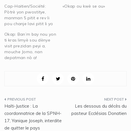
Cap-Haitien/Société:
«Okap ou kwè se ou»
Pòtrè yon pwostitye,
manman 5 pitit e rev li
pou chanje lavi pitit li yo
Okap: Ban’m bay nou yon
ti kras limyè sou dènye
visit prezidan peyi a,
mouche Jomo, nan
depatman nò a!
Navigation
Haïti-Justice : La
Les dessous du décès du
de
coordonnatrice de la SPNH-
pasteur Ecclésias Donatien
17, Yanique Joseph, interdite
l’article
de quitter le pays