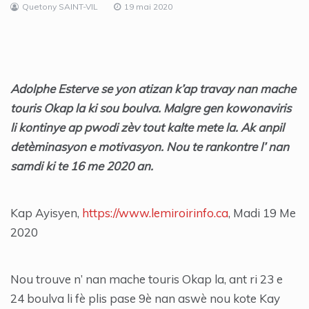
Quetony SAINT-VIL
19 mai 2020
Adolphe Esterve se yon atizan k’ap travay nan mache
touris Okap la ki sou boulva. Malgre gen kowonaviris
li kontinye ap pwodi zèv tout kalte mete la. Ak anpil
detèminasyon e motivasyon. Nou te rankontre l’ nan
samdi ki te 16 me 2020 an.
Kap Ayisyen,
https://www.lemiroirinfo.ca
, Madi 19 Me
2020
Nou trouve n’ nan mache touris Okap la, ant ri 23 e
24 boulva li fè plis pase 9è nan aswè nou kote Kay