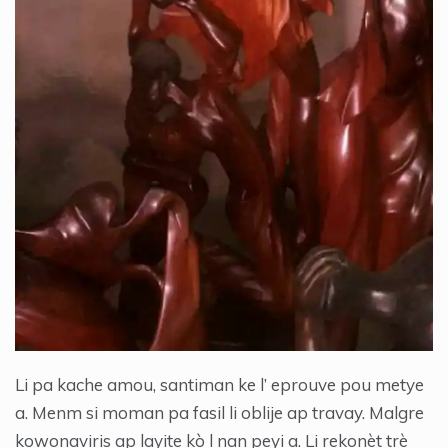
Li pa kache amou, santiman ke l’ eprouve pou metye
a. Menm si moman pa fasil li oblije ap travay. Malgre
kowonaviris ap layite kò l nan peyi a. Li rekonèt trè