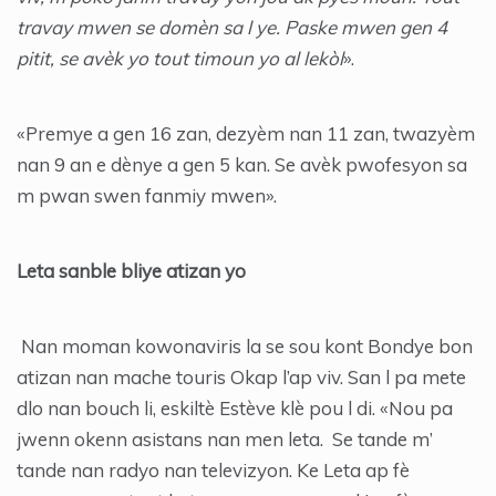
travay mwen se domèn sa l ye. Paske mwen gen 4
pitit, se avèk yo tout timoun yo al lekòl
».
«Premye a gen 16 zan, dezyèm nan 11 zan, twazyèm
nan 9 an e dènye a gen 5 kan. Se avèk pwofesyon sa
m pwan swen fanmiy mwen».
Leta sanble bliye atizan yo
Nan moman kowonaviris la se sou kont Bondye bon
atizan nan mache touris Okap l’ap viv. San l pa mete
dlo nan bouch li, eskiltè Estève klè pou l di. «Nou pa
jwenn okenn asistans nan men leta. Se tande m’
tande nan radyo nan televizyon. Ke Leta ap fè