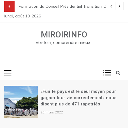
Skip
nes à St Raphael | Le premier Garry Conille rencontre les dirigeants
rme pénale en Haïti
de Transition| Ariel Henry remet sa démission| Le Canada se réjouit d
Formation du Conseil Présidentiel Transition| Déploiement
to
lundi, août 10, 2026
content
MIROIRINFO
Voir loin, comprendre mieux !
«Fuir le pays est le seul moyen pour
gagner leur vie correctement» nous
disent plus de 471 rapatriés
23 mars 2022
t