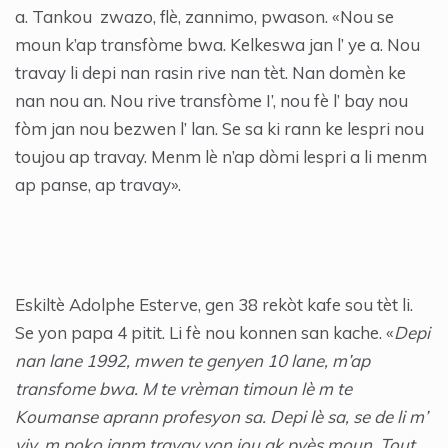
a. Tankou zwazo, flè, zannimo, pwason. «Nou se
moun k’ap transfòme bwa. Kelkeswa jan l’ ye a. Nou
travay li depi nan rasin rive nan tèt. Nan domèn ke
nan nou an. Nou rive transfòme I’, nou fè l’ bay nou
fòm jan nou bezwen l’ lan. Se sa ki rann ke lespri nou
toujou ap travay. Menm lè n’ap dòmi lespri a li menm
ap panse, ap travay».
Eskiltè Adolphe Esterve, gen 38 rekòt kafe sou tèt li.
Se yon papa 4 pitit. Li fè nou konnen san kache. «
Depi
nan lane 1992, mwen te genyen 10 lane, m’ap
transfome bwa. M te vrèman timoun lè m te
Koumanse aprann profesyon sa. Depi lè sa, se de li m’
viv, m poko janm travay yon jou ak pyès moun. Tout