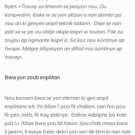
byen. «
Travay sa limenm se pasyon nou. Ou
konpwann. lòske w se yon atizan e nan domèn pa
nou an ki genyen anpil teknik ladann. Depi se nan
pati sa w ye, ou oblije okipe lespri w toutan. Fòk ou
toujou ap ogmante lespri a. Sa koz nou kontinye ap
fwape. Malgre sitiyasyon an difisil nou kontinye ap
travay
».
Bwa yon zouti enpòtan
Nou konnen bwa se yon eleman ki gen anpil
enpòtans isit. Yo itilize l’ pou fè chabon, nan fou pou
fè pen, mèb, fè Kay elatriye. Estève Adolphe bò kote
pa’l. Li Itilize bwa yon lòt fason. Sou chak moso bwa
li jwenn, li eseye trete, dekri yon seri de tèm ki nan nati