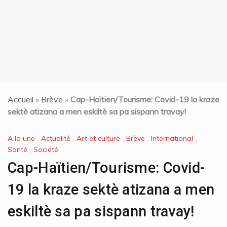
Accueil
»
Brève
»
Cap-Haïtien/Tourisme: Covid-19 la kraze
sektè atizana a men eskiltè sa pa sispann travay!
A la une
,
Actualité
,
Art et culture
,
Brève
,
International
,
Santé
,
Société
Cap-Haïtien/Tourisme: Covid-
19 la kraze sektè atizana a men
eskiltè sa pa sispann travay!