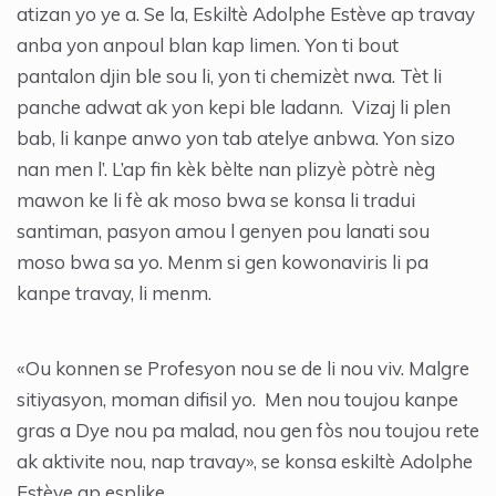
atizan yo ye a. Se la, Eskiltè Adolphe Estève ap travay
anba yon anpoul blan kap limen. Yon ti bout
pantalon djin ble sou li, yon ti chemizèt nwa. Tèt li
panche adwat ak yon kepi ble ladann. Vizaj li plen
bab, li kanpe anwo yon tab atelye anbwa. Yon sizo
nan men l’. L’ap fin kèk bèlte nan plizyè pòtrè nèg
mawon ke li fè ak moso bwa se konsa li tradui
santiman, pasyon amou l genyen pou lanati sou
moso bwa sa yo. Menm si gen kowonaviris li pa
kanpe travay, li menm.
«Ou konnen se Profesyon nou se de li nou viv. Malgre
sitiyasyon, moman difisil yo. Men nou toujou kanpe
gras a Dye nou pa malad, nou gen fòs nou toujou rete
ak aktivite nou, nap travay», se konsa eskiltè Adolphe
Estève ap esplike.