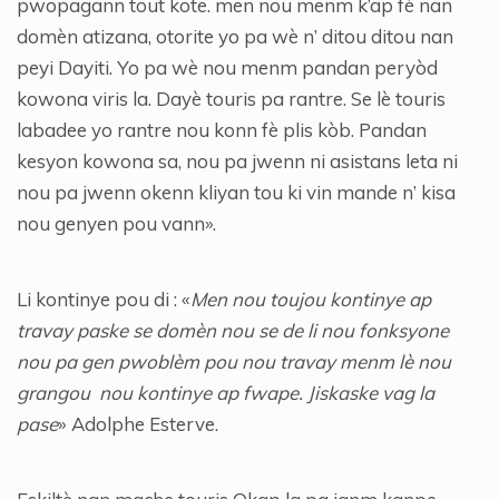
pwopagann tout kote. men nou menm k’ap fè nan
domèn atizana, otorite yo pa wè n’ ditou ditou nan
peyi Dayiti. Yo pa wè nou menm pandan peryòd
kowona viris la. Dayè touris pa rantre. Se lè touris
labadee yo rantre nou konn fè plis kòb. Pandan
kesyon kowona sa, nou pa jwenn ni asistans leta ni
nou pa jwenn okenn kliyan tou ki vin mande n’ kisa
nou genyen pou vann».
Li kontinye pou di : «
Men nou toujou kontinye ap
travay paske se domèn nou se de li nou fonksyone
nou pa gen pwoblèm pou nou travay menm lè nou
grangou nou kontinye ap fwape. Jiskaske vag la
pase
» Adolphe Esterve.