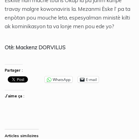
Eskiltè nan mache touris Okap la pa janm kanpe
travay malgre kowonaviris la. Mezanmi Èske l’ pa ta
enpòtan pou mouche leta, espesyalman ministè kilti
ak kominikasyon ta va lonje men pou ede yo?
Otè: Mackenz DORVILUS
Partager :
WhatsApp
E-mail
J’aime ça :
Articles similaires