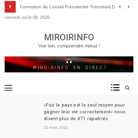
Skip
nes à St Raphael | Le premier Garry Conille rencontre les dirigeants
rme pénale en Haïti
de Transition| Ariel Henry remet sa démission| Le Canada se réjouit d
Formation du Conseil Présidentiel Transition| Déploiement
to
samedi, août 08, 2026
content
MIROIRINFO
Voir loin, comprendre mieux !
«Fuir le pays est le seul moyen pour
gagner leur vie correctement» nous
disent plus de 471 rapatriés
23 mars 2022