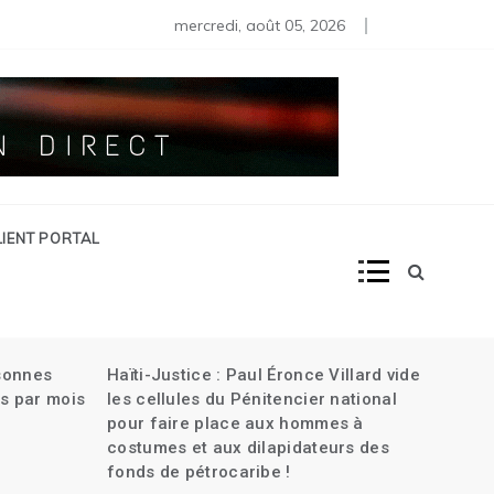
iens en Haïti| L’attaque contre la banque Centrale| Plus de 30
rtine renvoyée au Tribunal criminel dans l’assassinat de Joven
mercredi, août 05, 2026
LIENT PORTAL
rsonnes
Haïti-Justice : Paul Éronce Villard vide
s par mois
les cellules du Pénitencier national
pour faire place aux hommes à
costumes et aux dilapidateurs des
fonds de pétrocaribe !