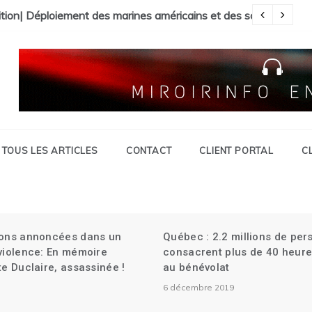
il Présidentiel| La Faculté de Médecine vandalisée.
ition| Déploiement des marines américains et des soldats canad
Ma
TOUS LES ARTICLES
CONTACT
CLIENT PORTAL
C
ions annoncées dans un
Québec : 2.2 millions de pe
 violence: En mémoire
consacrent plus de 40 heure
te Duclaire, assassinée !
au bénévolat
6 décembre 2019