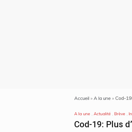
mbert
nciens
oqués
on| La
de 7
ti et
n chef
les
Accueil
»
A la une
»
Cod-19:
A la une
,
Actualité
,
Brève
,
I
Cod-19: Plus d