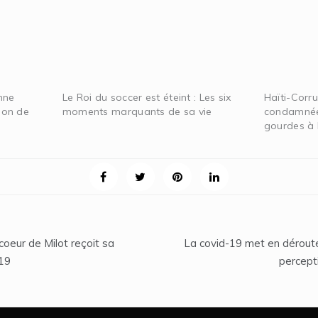
nne
Le Roi du soccer est éteint : Les six
Haïti-Corru
lion de
moments marquants de sa vie
condamnée 
gourdes à l
coeur de Milot reçoit sa
La covid-19 met en déroute
-19
percepti