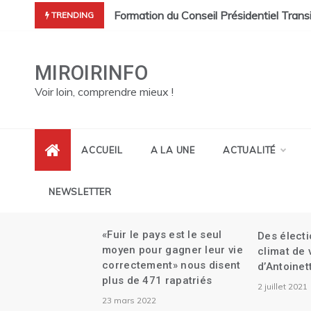
Skip
à désigner leur représentant au CEP.
et sa démission| Le Canada se réjouit de l’investiture du Conse
Formation du Conseil Présidentiel Trans
TRENDING
to
content
MIROIRINFO
Voir loin, comprendre mieux !
ACCUEIL
A LA UNE
ACTUALITÉ
NEWSLETTER
me
«Fuir le pays est le seul
Des élect
aille
moyen pour gagner leur vie
climat de
correctement» nous disent
d’Antoinet
au
plus de 471 rapatriés
2 juillet 2021
e
23 mars 2022