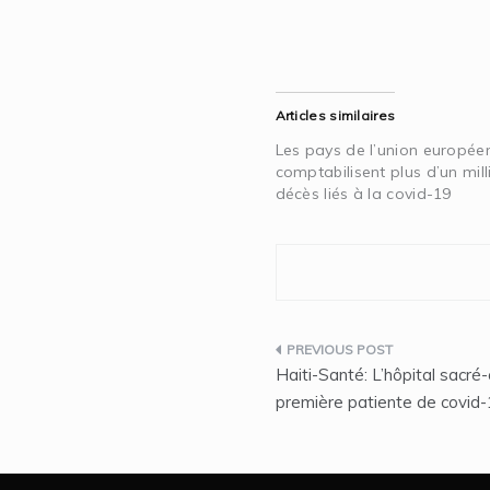
Articles similaires
Les pays de l’union europée
comptabilisent plus d’un mil
décès liés à la covid-19
Navigation
Haiti-Santé: L’hôpital sacré-
de
première patiente de covid
l’article