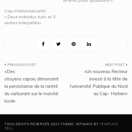
arrêtés pour spoliation »
Cap-Haïtien/sécurité:
« Deux individus tués et 5
autres interpellés»
Navigation
«Des
«Un nouveau Recteur
de
citoyens capois dénoncent
investi à la tête de
la persistance de la rareté
l’université Publique du Nord
l’article
du carburant sur le marché
au Cap- Haïtien»
local»
TOUS DROITS RÉSERVÉS 2023 THEME: INTIMATE BY
TEMPLATE
SELL
.