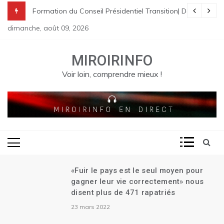
Skip
nes à St Raphael | Le premier Garry Conille rencontre les dirigeants
rme pénale en Haïti
de Transition| Ariel Henry remet sa démission| Le Canada se réjouit d
Formation du Conseil Présidentiel Transition| Déploiement
to
dimanche, août 09, 2026
content
MIROIRINFO
Voir loin, comprendre mieux !
«Fuir le pays est le seul moyen pour
gagner leur vie correctement» nous
disent plus de 471 rapatriés
23 mars 2022