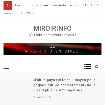
Skip
nes à St Raphael | Le premier Garry Conille rencontre les dirigeants
rme pénale en Haïti
de Transition| Ariel Henry remet sa démission| Le Canada se réjouit d
Formation du Conseil Présidentiel Transition| Déploiement
to
lundi, août 10, 2026
content
MIROIRINFO
Voir loin, comprendre mieux !
«Fuir le pays est le seul moyen pour
gagner leur vie correctement» nous
disent plus de 471 rapatriés
23 mars 2022