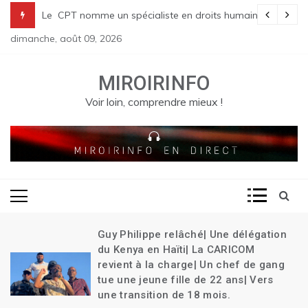
Skip
pulsion massives des haïtiens.
ète l’État d’urgence | Près 40 personnes tuées dans un incendie en h
Le CPT nomme un spécialiste en droits humains parmi le
to
dimanche, août 09, 2026
content
MIROIRINFO
Voir loin, comprendre mieux !
n
Guy Philippe relâché| Une délégation
du Kenya en Haïti| La CARICOM
revient à la charge| Un chef de gang
tue une jeune fille de 22 ans| Vers
une transition de 18 mois.