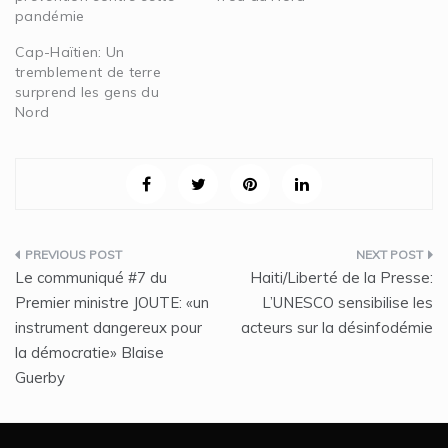
pandémie
Cap-Haïtien: Un
tremblement de terre
surprend les gens du
Nord
Navigation
Le communiqué #7 du
Haiti/Liberté de la Presse:
de
Premier ministre JOUTE: «un
L’UNESCO sensibilise les
instrument dangereux pour
acteurs sur la désinfodémie
l’article
la démocratie» Blaise
Guerby