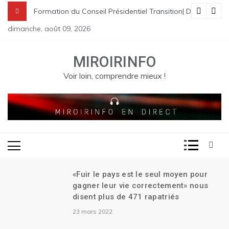
Skip
nes à St Raphael | Le premier Garry Conille rencontre les dirigeant
rme pénale en Haïti
de Transition| Ariel Henry remet sa démission| Le Canada se réjouit 
Formation du Conseil Présidentiel Transition| Déploiement
to
dimanche, août 09, 2026
content
MIROIRINFO
Voir loin, comprendre mieux !
«Fuir le pays est le seul moyen pour
gagner leur vie correctement» nous
disent plus de 471 rapatriés
23 mars 2022