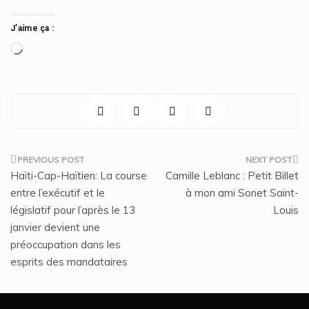
J’aime ça :
Chargement…
Navigation
Haïti-Cap-Haïtien: La course
Camille Leblanc : Petit Billet
de
entre l’exécutif et le
à mon ami Sonet Saint-
législatif pour l’après le 13
Louis
l’article
janvier devient une
préoccupation dans les
esprits des mandataires