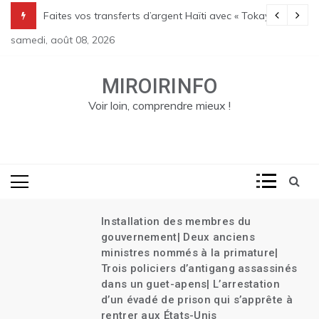
Skip
Transition| Le bilan des massacres de Pont Sondé s’alourdit| La poli
Faites vos transferts d’argent Haïti avec « Tokay »
to
samedi, août 08, 2026
content
MIROIRINFO
Voir loin, comprendre mieux !
Installation des membres du
gouvernement| Deux anciens
ministres nommés à la primature|
Trois policiers d’antigang assassinés
dans un guet-apens| L’arrestation
d’un évadé de prison qui s’apprête à
rentrer aux États-Unis