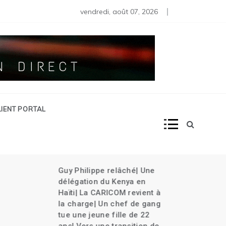
s moins de 80 diplomates rappelés | Haïti décrète l’État d’urg
vendredi, août 07, 2026
LIENT PORTAL
âché| Une
Haïti célèbre le 220ème
nya en
anniversaire de la bataille
M revient à
de Vertières |Une
ef de gang
délégation haïtienne au
le de 22
48ème anniversaire de