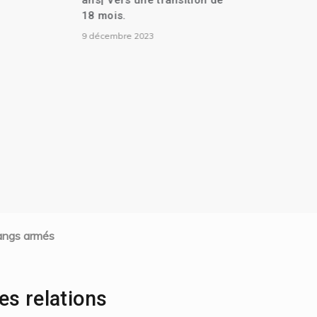
nsition de
l’indépendance de
Suriname| Joseph Lambert
et plusieurs autres anciens
parlementaires convoqués
au cabinet d’instruction| La
Caricom propose un
conseil de transition de 7
membres| Liens
commerciaux entre Haïti et
le Mexique établis| Un chef
de gang extradé vers les
États-Unis.
25 novembre 2023
 gangs armés
ses relations