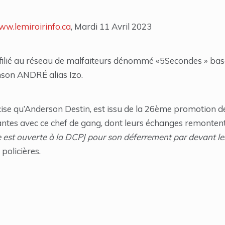
w.lemiroirinfo.ca
, Mardi 11 Avril 2023
t affilié au réseau de malfaiteurs dénommé «5Secondes » bas
nson ANDRÉ alias Izo.
récise qu’Anderson Destin, est issu de la 26ème promotion d
es avec ce chef de gang, dont leurs échanges remontent 
e est ouverte à la DCPJ pour son déferrement par devant l
policières.