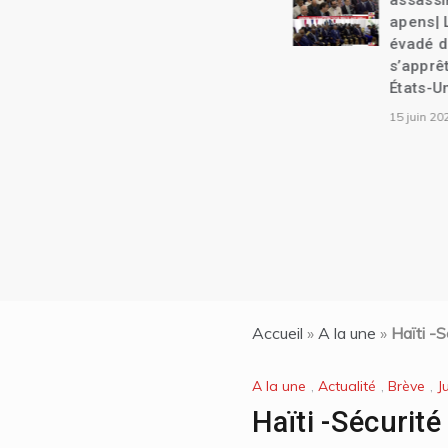
assassinés dans un guet-
apens| L’arrestation d’un
évadé de prison qui
s’apprête à rentrer aux
États-Unis
15 juin 2024
Accueil
»
A la une
»
Haïti -S
A la une
,
Actualité
,
Brève
,
J
Haïti -Sécurité