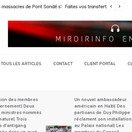
Savien et gran grif| Expulsion massives des haïtiens.
c « Tokay »
Pa
TOUS LES ARTICLES
CONTACT
CLIENT PORTAL
C
Un nouvel ambassadeur
Guy Philippe rel
américain en Haïti| Des
délégation du Ke
partisans de Guy Philippe
Haïti| La CARICO
réclament son installation
la charge| Un ch
au Palais national| Les
tue une jeune fil