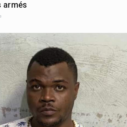
s armés
3