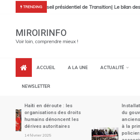
Skip
cres de Pont Sondé s’alourdit| La police s’attaque aux gangs de 
Faites vos transferts d’argent Haïti ave
TRENDING
to
content
MIROIRINFO
Voir loin, comprendre mieux !
ACCUEIL
A LA UNE
ACTUALITÉ
NEWSLETTER
Installation des membres
its
du gouvernement| Deux
es
anciens ministres nommés
à la primature| Trois
policiers d’antigang