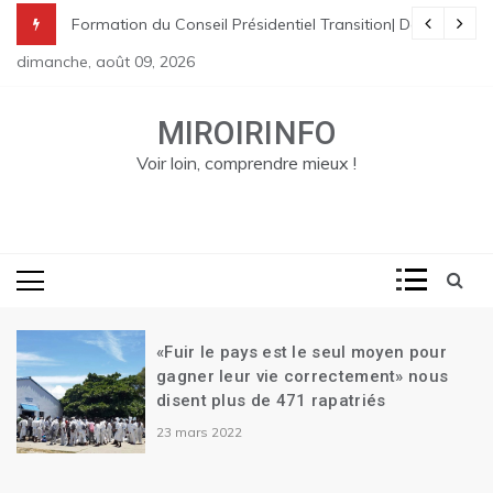
Skip
nes à St Raphael | Le premier Garry Conille rencontre les dirigeants
rme pénale en Haïti
de Transition| Ariel Henry remet sa démission| Le Canada se réjouit d
Formation du Conseil Présidentiel Transition| Déploiement
to
dimanche, août 09, 2026
content
MIROIRINFO
Voir loin, comprendre mieux !
«Fuir le pays est le seul moyen pour
gagner leur vie correctement» nous
disent plus de 471 rapatriés
23 mars 2022
t