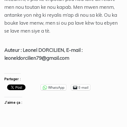
men nou toutan ke nou kapab. Men mwen menm,
antanke yon nèg ki reyalis m’ap di nou sa klè. Ou ka
bouke lave menw, men si ou pa lave kèw tou ebyen
se lave men siye a tè.
Auteur : Leonel DORCILIEN, E-mail :
leoneldorcilien79@gmail.com
Partager :
WhatsApp
E-mail
J’aime ça :