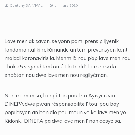
Quetony SAINT-VIL
14 mars 2020
Lave men ak savon, se yonn pami prensip ijyenik
fondamantal ki rekòmande an tèm prevansyon kont
maladi koronaviris la. Menm lè nou p’ap lave men nou
chak 25 segond tankou lòt la te di l‘ la, men sa ki
enpòtan nou dwe lave men nou regilyèman.
Nan moman sa, li enpòtan pou leta Ayisyen via
DINEPA dwe pwan rèsponsabilite l’ tou pou bay
popilasyon an bon dlo pou moun yo ka lave men yo.
Kidonk, DINEPA pa dwe lave men l’ nan dosye sa.