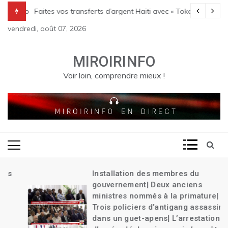
Skip
Transition| Le bilan des massacres de Pont Sondé s’alourdit| La poli
Faites vos transferts d’argent Haïti avec « Tokay »
to
vendredi, août 07, 2026
content
MIROIRINFO
Voir loin, comprendre mieux !
Installation des membres du
gouvernement| Deux anciens
ministres nommés à la primature|
Trois policiers d’antigang assassinés
dans un guet-apens| L’arrestation