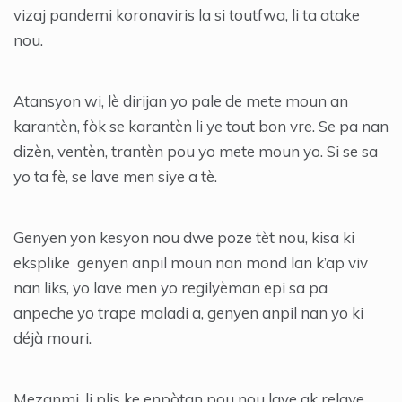
vizaj pandemi koronaviris la si toutfwa, li ta atake
nou.
Atansyon wi, lè dirijan yo pale de mete moun an
karantèn, fòk se karantèn li ye tout bon vre. Se pa nan
dizèn, ventèn, trantèn pou yo mete moun yo. Si se sa
yo ta fè, se lave men siye a tè.
Genyen yon kesyon nou dwe poze tèt nou, kisa ki
eksplike genyen anpil moun nan mond lan k’ap viv
nan liks, yo lave men yo regilyèman epi sa pa
anpeche yo trape maladi a, genyen anpil nan yo ki
déjà mouri.
Mezanmi, li plis ke enpòtan pou nou lave ak relave