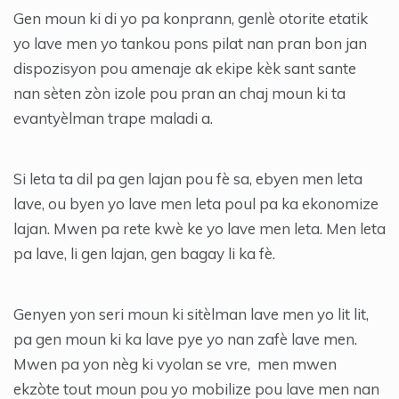
Gen moun ki di yo pa konprann, genlè otorite etatik
yo lave men yo tankou pons pilat nan pran bon jan
dispozisyon pou amenaje ak ekipe kèk sant sante
nan sèten zòn izole pou pran an chaj moun ki ta
evantyèlman trape maladi a.
Si leta ta dil pa gen lajan pou fè sa, ebyen men leta
lave, ou byen yo lave men leta poul pa ka ekonomize
lajan. Mwen pa rete kwè ke yo lave men leta. Men leta
pa lave, li gen lajan, gen bagay li ka fè.
Genyen yon seri moun ki sitèlman lave men yo lit lit,
pa gen moun ki ka lave pye yo nan zafè lave men.
Mwen pa yon nèg ki vyolan se vre, men mwen
ekzòte tout moun pou yo mobilize pou lave men nan