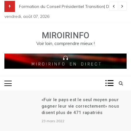
Skip
nes à St Raphael | Le premier Garry Conille rencontre les dirigeants
rme pénale en Haïti
de Transition| Ariel Henry remet sa démission| Le Canada se réjouit d
Formation du Conseil Présidentiel Transition| Déploiement
to
vendredi, août 07, 2026
content
MIROIRINFO
Voir loin, comprendre mieux !
«Fuir le pays est le seul moyen pour
gagner leur vie correctement» nous
disent plus de 471 rapatriés
23 mars 2022