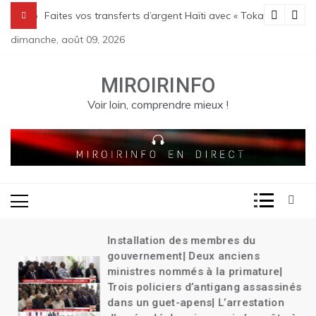
Skip
 Transition| Le bilan des massacres de Pont Sondé s’alourdit| La poli
Faites vos transferts d’argent Haïti avec « Tokay »
to
dimanche, août 09, 2026
content
MIROIRINFO
Voir loin, comprendre mieux !
Installation des membres du
gouvernement| Deux anciens
ministres nommés à la primature|
Trois policiers d’antigang assassinés
dans un guet-apens| L’arrestation