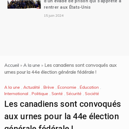
d’un évadé de prison qui s’apprête à
rentrer aux États-Unis
15 juin 2024
Accueil
»
A la une
»
Les canadiens sont convoqués aux
urnes pour la 44e élection générale fédérale !
A la une
,
Actualité
,
Brève
,
Économie
,
Éducation
,
International
,
Politique
,
Santé
,
Sécurité
,
Société
Les canadiens sont convoqués
aux urnes pour la 44e élection
générale fédérale !