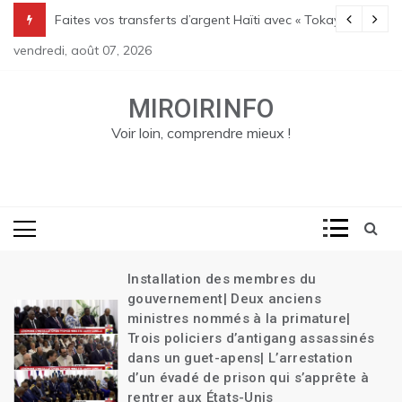
Skip
Transition| Le bilan des massacres de Pont Sondé s’alourdit| La poli
Faites vos transferts d’argent Haïti avec « Tokay »
to
vendredi, août 07, 2026
content
MIROIRINFO
Voir loin, comprendre mieux !
Installation des membres du
gouvernement| Deux anciens
ministres nommés à la primature|
Trois policiers d’antigang assassinés
dans un guet-apens| L’arrestation
d’un évadé de prison qui s’apprête à
rentrer aux États-Unis