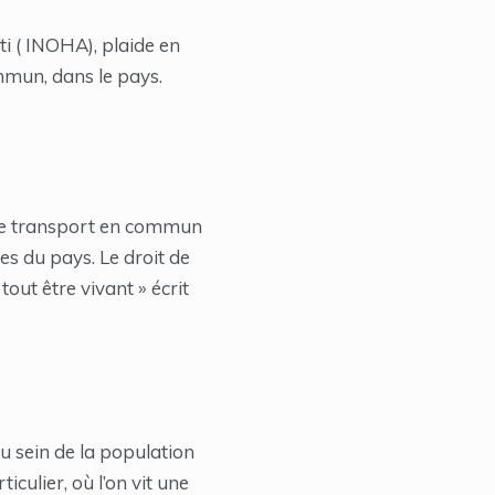
i ( INOHA), plaide en
mmun, dans le pays.
 le transport en commun
es du pays. Le droit de
out être vivant » écrit
u sein de la population
culier, où l’on vit une