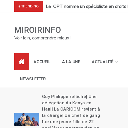
Skip
 personnes tuées dans un incendie en haute mer à Cap-Haïtien |
Le CPT nomme un spécialiste en droits 
TRENDING
to
content
MIROIRINFO
Voir loin, comprendre mieux !
ACCUEIL
A LA UNE
ACTUALITÉ
NEWSLETTER
ur
Guy Philippe relâché| Une
es
délégation du Kenya en
ippe
Haïti| La CARICOM revient à
ation
la charge| Un chef de gang
s
tue une jeune fille de 22