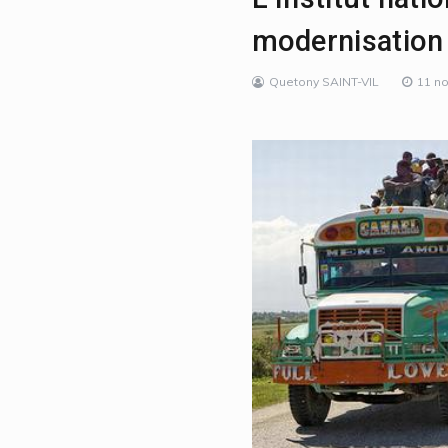
modernisation
Quetony SAINT-VIL
11 n