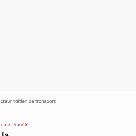
ecteur haïtien de transport
urité
,
Société
 la