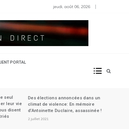
lle rencontre les dirigeants de Pitit Dessalines| Des organisa
orme pénale en Haïti
stallation des membres du Conseil Présidentiel de Transition| A
jeudi, août 06, 2026
LIENT PORTAL
le seul
Des élections annoncées dans un
Québe
r leur vie
climat de violence: En mémoire
consa
ous disent
d’Antoinette Duclaire, assassinée !
au bé
triés
2 juillet 2021
6 déc