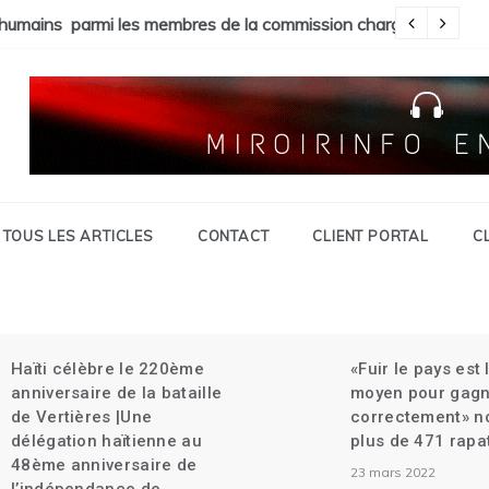
 La foudre tue 6 personnes à St Raphael | Le premier Garry Coni
humains parmi les membres de la commission chargée de la réf
In
TOUS LES ARTICLES
CONTACT
CLIENT PORTAL
C
Haïti célèbre le 220ème
«Fuir le pays est 
anniversaire de la bataille
moyen pour gagne
de Vertières |Une
correctement» n
délégation haïtienne au
plus de 471 rapa
48ème anniversaire de
23 mars 2022