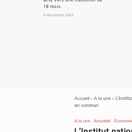
ans| Vers une transition de
tion
18 mois.
|Des
9 décembre 2023
base
Accueil
»
A la une
»
L’Instit
en commun
A la une
,
Actualité
,
Économi
L’Institut natio