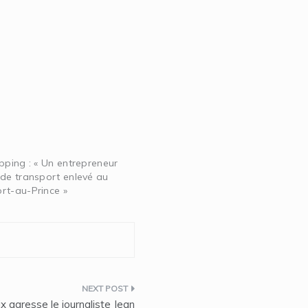
pping : « Un entrepreneur
 de transport enlevé au
rt-au-Prince »
x agresse le journaliste Jean