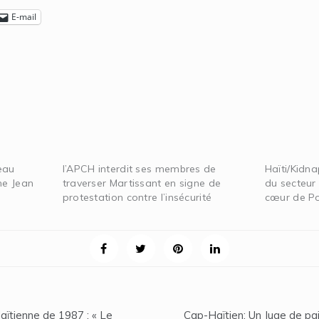
E-mail
eau
l’APCH interdit ses membres de
Haïti/Kidna
me Jean
traverser Martissant en signe de
du secteur
protestation contre l’insécurité
cœur de Po
aïtienne de 1987 : « Le
Cap-Haïtien: Un Juge de pai