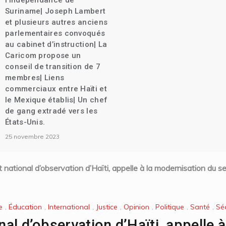
l’indépendance de
Suriname| Joseph Lambert
et plusieurs autres anciens
parlementaires convoqués
au cabinet d’instruction| La
Caricom propose un
conseil de transition de 7
membres| Liens
commerciaux entre Haïti et
le Mexique établis| Un chef
de gang extradé vers les
États-Unis.
25 novembre 2023
ut national d’observation d’Haïti, appelle à la modernisation du s
e
,
Éducation
,
International
,
Justice
,
Opinion
,
Politique
,
Santé
,
Séc
nal d’observation d’Haïti, appelle à