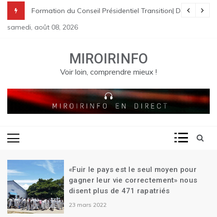
Skip
nes à St Raphael | Le premier Garry Conille rencontre les dirigeants
rme pénale en Haïti
de Transition| Ariel Henry remet sa démission| Le Canada se réjouit d
Formation du Conseil Présidentiel Transition| Déploiement
to
samedi, août 08, 2026
content
MIROIRINFO
Voir loin, comprendre mieux !
«Fuir le pays est le seul moyen pour
gagner leur vie correctement» nous
disent plus de 471 rapatriés
23 mars 2022