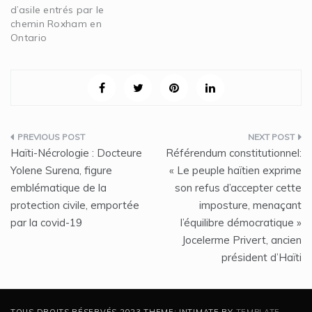
d’asile entrés par le
chemin Roxham en
Ontario
Navigation
Haïti-Nécrologie : Docteure
Référendum constitutionnel:
de
Yolene Surena, figure
« Le peuple haïtien exprime
emblématique de la
son refus d’accepter cette
l’article
protection civile, emportée
imposture, menaçant
par la covid-19
l’équilibre démocratique »
Jocelerme Privert, ancien
président d’Haïti
TOUS DROITS RÉSERVÉS 2023 THEME: INTIMATE BY
TEMPLATE