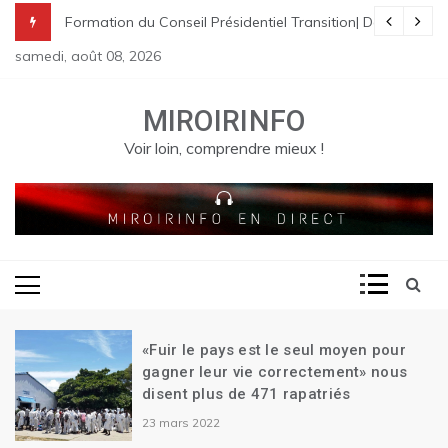
Skip
nes à St Raphael | Le premier Garry Conille rencontre les dirigeants
rme pénale en Haïti
de Transition| Ariel Henry remet sa démission| Le Canada se réjouit d
Formation du Conseil Présidentiel Transition| Déploiement
to
samedi, août 08, 2026
content
MIROIRINFO
Voir loin, comprendre mieux !
«Fuir le pays est le seul moyen pour
gagner leur vie correctement» nous
disent plus de 471 rapatriés
23 mars 2022