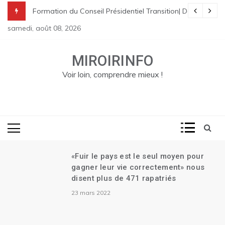
Skip
premier Garry Conille rencontre les dirigeants de Pitit Dessalines| 
enry remet sa démission| Le Canada se réjouit de l’investiture du Co
 Conseil Présidentiel Transition| Déploiement des marines américain
Martine renvoyée au Tr
to
samedi, août 08, 2026
content
MIROIRINFO
Voir loin, comprendre mieux !
«Fuir le pays est le seul moyen pour
Des é
gagner leur vie correctement» nous
En mé
disent plus de 471 rapatriés
2 juille
23 mars 2022