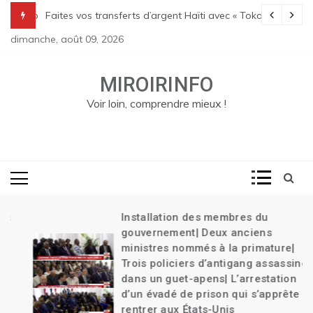
Skip
Transition| Le bilan des massacres de Pont Sondé s’alourdit| La poli
Faites vos transferts d’argent Haïti avec « Tokay »
to
dimanche, août 09, 2026
content
MIROIRINFO
Voir loin, comprendre mieux !
Installation des membres du
gouvernement| Deux anciens
ministres nommés à la primature|
Trois policiers d’antigang assassinés
dans un guet-apens| L’arrestation
d’un évadé de prison qui s’apprête à
rentrer aux États-Unis